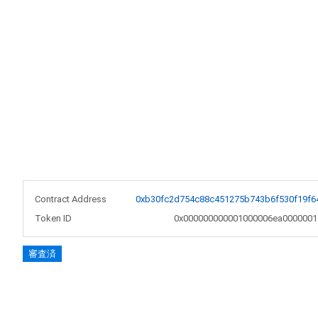
Contract Address
0xb30fc2d754c88c451275b743b6f530f19f6
Token ID
0x000000000001000006ea0000001
審査済