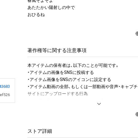
春風そよそよ

あたたかい陽射しの中で

おひるね
著作権等に関する注意事項
本アイテムの保有者は、以下のことが可能です。

・アイテムの画像をSNSに投稿する

・アイテム画像をSNSのアイコンに設定する

・アイテム動画の全部、もしくは一部動画や音声・キャプチ
43683
サイトにアップロードする行為

ef526
・保有者限定コンテンツをSNSにアップロードする

・アイテムの画像を印刷して部屋に飾る

・アイテムの画像を使用してメッセージカードを制作し友
アイテムに関する注意事項

ストア詳細
・本アイテムに関する創作物(画像および映像、音楽、商標