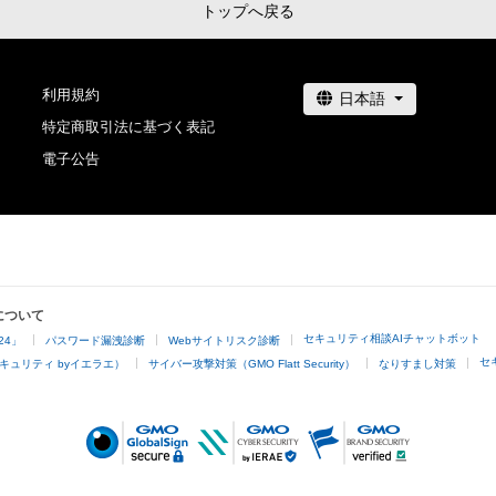
トップへ戻る
利用規約
特定商取引法に基づく表記
電子公告
について
セキュリティ相談AIチャットボット
24」
パスワード漏洩診断
Webサイトリスク診断
セ
キュリティ byイエラエ）
サイバー攻撃対策（GMO Flatt Security）
なりすまし対策