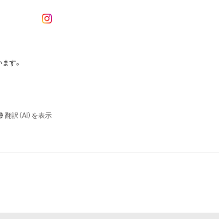
作権、特許権、実
利を取得し、又は
意味します。)
またはその管理委
本アイテムを保
ます。

る知的財産権を有
たはその管理委託
テムの保有者が有
それのある行為
翻訳（AI）を表示
ングを含みますが、
や法令に反する利
と判断した場合、