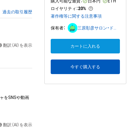
購入可能な通貨：
日本円
ETH
ロイヤリティ
：
20%
過去の取引履歴
著作権等に関する注意事項
保有者：
三原彰彦サロン・ドトーヌSalon d'Automne入選作家
翻訳（AI）を表示
カートに入れる
今すぐ購入する
ャをSNSや動画
翻訳（AI）を表示
達に送る
