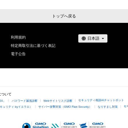
所属 

美術公募団体 一期会 会員

トップへ戻る
[サロン・ドトーヌ展]

（Salon d'Automne サロン・ドートンヌ）

利用規約
120年の歴史を誇るフランス屈指の難関サロン。

 世界で最も入選が難しいと言われるところもあり、賞は設けられていませ
特定商取引法に基づく表記
ん。

電子公告
主な出展者はピカソ、マティス、ヴラマンク、ブラック、モ
ャガール、カンディンスキー、マイヨール、デュシャン、藤
の美術史を築いた芸術家達が名を連ねています。

世界的に、とても人気のある美術展です。

[絵で心にゆとりを 生活に豊かさを]

について
絵を飾れば心にゆとりをもつ事が出来て

セキュリティ相談AIチャットボット
24」
パスワード漏洩診断
Webサイトリスク診断
日々の生活も豊かなものになると信じています。

セ
キュリティ byイエラエ）
サイバー攻撃対策（GMO Flatt Security）
なりすまし対策
自分の作る作品が広く行き渡り

誰かの支えになればと思って描いてます。

１つでも多く傑作が描けるよう日々頑張ります。
