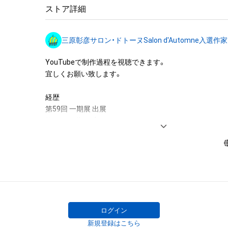
アイテムに関する注意事項

ストア詳細
・本アイテムに関する創作物(画像および映像、音楽、商標
みますがこれらに限られません。)にかかる知的財産権(著
三原彰彦サロン・ドトーヌSalon d'Automne入選作家
用新案権、商標権、意匠権その他の知的財産権(それらの権
それらの権利につき登録等を出願する権利を含みます。)を
YouTubeで制作過程を視聴できます。

は、本アイテムの著作権を有する方、著作隣接権の権利者
宜しくお願い致します。

託を受けている者によって保護されています。そのため、
有していたとしても、本アイテムに関する創作物にかか
経歴

することを意味しません。

第59回 一期展 出展

・本アイテムの著作権を有する方、著作隣接権の権利者ま
第58回 一期展 出展

を受けている者からの事前の同意なしに、上記の「本アイ
日本・フランス現代美術世界展2024推薦出展

する権利」の範囲を超えた行為、知的財産権を侵害するお
サロン・ドートンヌ2023/2024 入選　

(改変、公開、配布、逆コンパイル、リバースエンジニアリ
福岡アジア美術館カンカク展 入選

これに限定されません。)を行うことはできません。

第2回TOKYO世界展パリ2023 入選

・本アイテムに関する創作物の利用については、公序良俗
一期会より会員に推挙

用またはその恐れのある利用など、作成者が不適切である
美術年鑑に登録

一期会より準会員に推挙

ログイン
第56回一期展 一般部門 入選  小品部門2作品 入選

新規登録はこちら