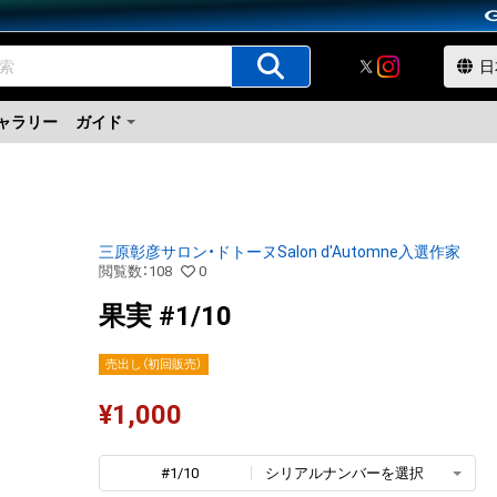
ャラリー
ガイド
三原彰彦サロン・ドトーヌSalon d'Automne入選作家
閲覧数
：
108
0
果実 #1/10
売出し（初回販売）
¥
1,000
#1/10
シリアルナンバーを選択