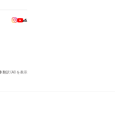
またはロゴ等を含
作権、特許権、実
利を取得し、又は
意味します。)
またはその管理委
本アイテムを保
る知的財産権を有
たはその管理委託
テムの保有者が有
それのある行為
翻訳（AI）を表示
ングを含みますが、
や法令に反する利
と判断した場合、