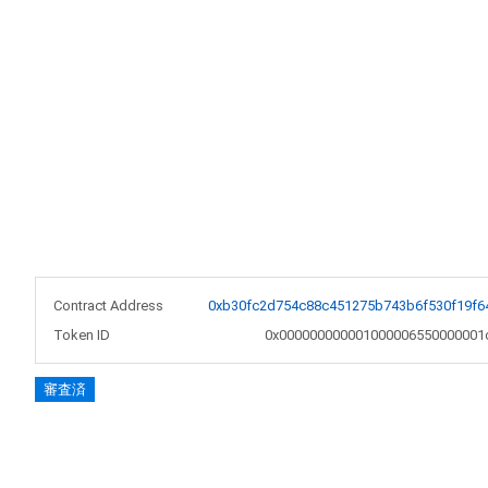
Contract Address
0xb30fc2d754c88c451275b743b6f530f19f6
Token ID
0x000000000001000006550000001
審査済