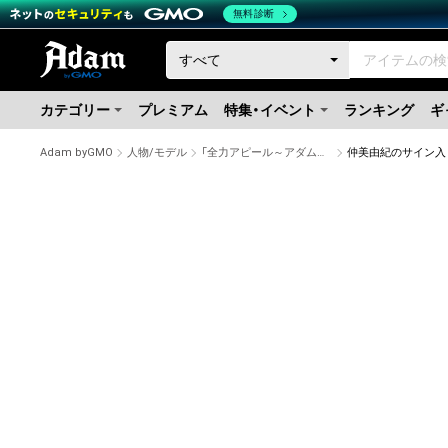
無料診断
カテゴリー
プレミアム
特集・イベント
ランキング
ギ
Adam byGMO
人物/モデル
「全力アピール～アダムシアター～」NFTストア
仲美由紀のサイン入