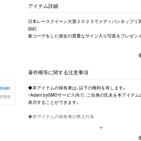
アイテム詳細
日本レースクイーン大賞２０２３でメディバンネップリ
由紀

春コーデをした彼女の貴重なサイン入り写真をプレゼント
著作権等に関する注意事項
◆本アイテムの保有者は、以下の権利を有します。

43683
・Adam byGMOサービス内で、ご自身の氏名を本アイテ
21510
表示することができます。

◆本アイテムの保有者の禁止行為

・本アイテムを商用利用する行為

・本アイテムを印刷し公衆に向けて展示、販売、譲渡、貸与す
・本アイテムを加工・複製する行為
