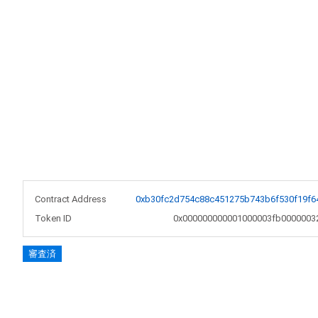
Contract Address
0xb30fc2d754c88c451275b743b6f530f19f6
Token ID
0x000000000001000003fb0000003
審査済