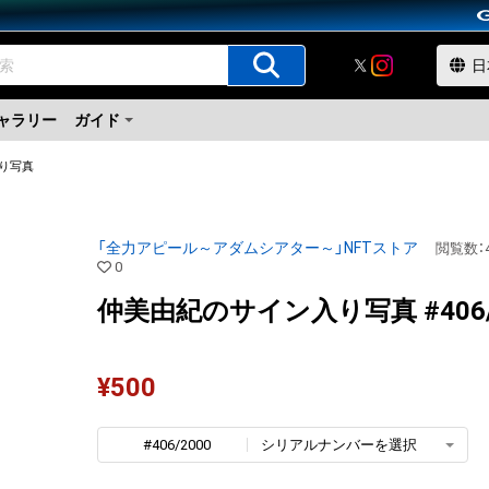
ャラリー
ガイド
り写真
「全力アピール～アダムシアター～」NFTストア
閲覧数
：
0
仲美由紀のサイン入り写真 #406/
¥
500
#406/2000
シリアルナンバーを選択