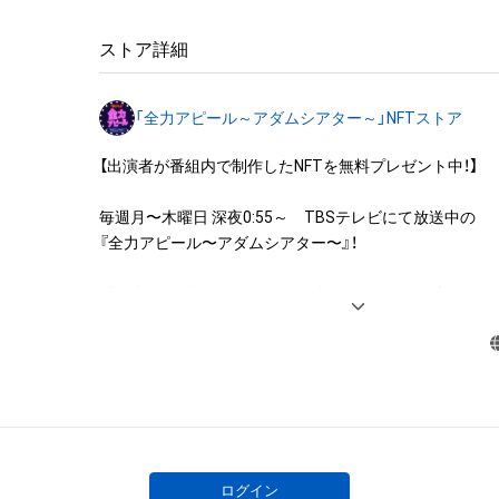
◆本アイテムに関する注意事項

ストア詳細
・本アイテムに関する創作物(画像および映像、音楽、商標
みますがこれらに限られません。)にかかる知的財産権(著
「全力アピール～アダムシアター～」NFTストア
用新案権、商標権、意匠権その他の知的財産権(それらの権
それらの権利につき登録等を出願する権利を含みます。)を
【出演者が番組内で制作したNFTを無料プレゼント中！】

は、本アイテムの著作権を有する方、著作隣接権の権利者
託を受けている者によって保護されています。そのため、
毎週月〜木曜日 深夜0:55～　TBSテレビにて放送中の

有していたとしても、本アイテムに関する創作物にかか
『全力アピール〜アダムシアター〜』！

することを意味しません。

・本アイテムの著作権を有する方、著作隣接権の権利者ま
番組内では、様々なジャンルで才能を発揮する“プロの卵”た
を受けている者からの事前の同意なしに、上記の「本アイ
パフォーマンスや特技を、魂を込めて全力アピール！

する権利」の範囲を超えた行為、知的財産権を侵害するお
そのパフォーマンスや特技をNFT化して視聴者の皆さん
(改変、公開、配布、逆コンパイル、リバースエンジニアリ
ト！

これに限定されません。)を行うことはできません。

・本アイテムに関する創作物の利用については、公序良俗
※本ストア内で出品されるNFTは、Adam byGMOの認定代
用またはその恐れのある利用など、作成者が不適切である
株式会社MediBangを介して出品手続きをしており、

利用をお断りさせていただきます。
TBSテレビおよび番組は、NFTの出品に関わる手続き・権
ログイン