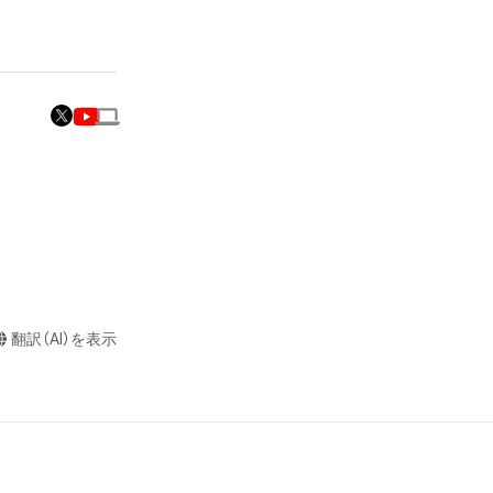
またはロゴ等を含
作権、特許権、実
利を取得し、又は
意味します。)
またはその管理委
本アイテムを保
る知的財産権を有
たはその管理委託
ちが、

テムの保有者が有
それのある行為
翻訳（AI）を表示
に無料でプレゼン
ングを含みますが、
や法令に反する利
理店である

と判断した場合、
利には関与してお