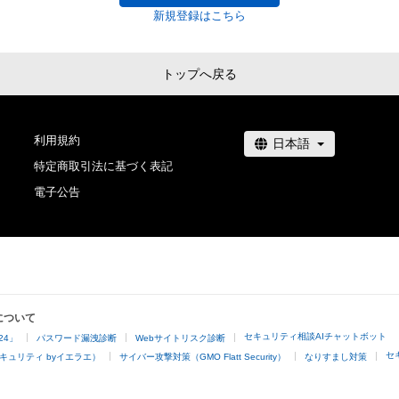
りません。
新規登録はこちら
トップへ戻る
利用規約
特定商取引法に基づく表記
電子公告
について
セキュリティ相談AIチャットボット
24」
パスワード漏洩診断
Webサイトリスク診断
セ
キュリティ byイエラエ）
サイバー攻撃対策（GMO Flatt Security）
なりすまし対策