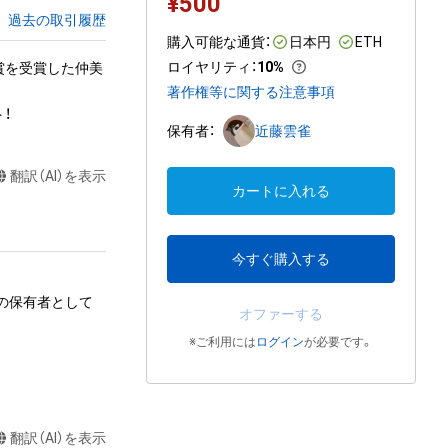
¥
500
過去の取引履歴
購入可能な通貨：
日本円
ETH
ロイヤリティ
：
10%
賞を受賞した仲美
著作権等に関する注意事項
！
保有者：
近藤雲雀
翻訳（AI）を表示
カートに入れる
今すぐ購入する
ムの保有者として
オファーする
※ご利用には
ログイン
が必要です。
る行為

翻訳（AI）を表示