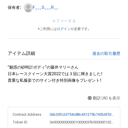
保有者：
F___S___R__
オファーする
※ご利用には
ログイン
が必要です。
アイテム詳細
過去の取引履歴
”魅惑の砂時計ボディ”の藤井マリーさん

日本レースクイーン大賞2022では３冠に輝きました！

貴重な私服姿でのサイン付き特別画像をプレゼント！
翻訳（AI）を表示
Contract Address
0xb30fc2d754c88c451275b743b6f530f19f643683
Token ID
0x000000000001000003fb0000001d29d0