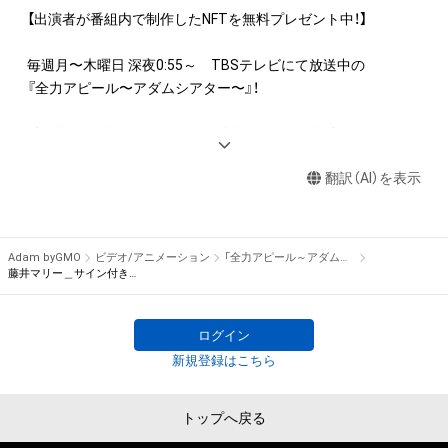
産権(それらの権利を取得し、又はそれらの権利につき登録等を
【出演者が番組内で制作したNFTを無料プレゼント中！】

出願する権利を含みます。)を意味します。)は、本アイテムの著
作権を有する方、著作隣接権の権利者またはその管理委託を受
毎週月〜木曜日 深夜0:55～　TBSテレビにて放送中の

けている者によって保護されています。そのため、本アイテム
『全力アピール〜アダムシアター〜』！

を保有していたとしても、本アイテムに関する創作物にかかる
知的財産権を有することを意味しません。

番組内では、様々なジャンルで才能を発揮する“プロの卵”たち
・本アイテムの著作権を有する方、著作隣接権の権利者またはそ
が、

の管理委託を受けている者からの事前の同意なしに、上記の「本
翻訳（AI）を表示
パフォーマンスや特技を、魂を込めて全力アピール！

アイテムの保有者が有する権利」の範囲を超えた行為、知的財産
そのパフォーマンスや特技をNFT化して視聴者の皆さんに無料
権を侵害するおそれのある行為(改変、公開、配布、逆コンパイ
でプレゼント！

ル、リバースエンジニアリングを含みますが、これに限定されま
Adam byGMO
ビデオ/アニメーション
「全力アピール～アダムシアター～」NFTストア
せん。)を行うことはできません。

※本ストア内で出品されるNFTは、Adam byGMOの認定代理店
藤井マリー＿サイン付き特別画像
・本アイテムに関する創作物の利用については、公序良俗や法令
である

に反する利用またはその恐れのある利用など、作成者が不適切
株式会社MediBangを介して出品手続きをしており、

ログイン
であると判断した場合、利用をお断りさせていただきます。
TBSテレビおよび番組は、NFTの出品に関わる手続き・権利には
新規登録はこちら
関与しておりません。
トップへ戻る