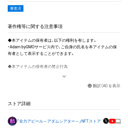
審査済
著作権等に関する注意事項
◆本アイテムの保有者は、以下の権利を有します。

・Adam byGMOサービス内で、ご自身の氏名を本アイテムの保
有者として表示することができます。

◆本アイテムの保有者の禁止行為

・本アイテムを商用利用する行為

・本アイテムを印刷し公衆に向けて展示、販売、譲渡、貸与する
翻訳（AI）を表示
行為

・本アイテムを加工・複製する行為

ストア詳細
◆本アイテムに関する注意事項

・本アイテムに関する創作物(画像および映像、音楽、商標または
ロゴ等を含みますがこれらに限られません。)にかかる知的財産
「全力アピール～アダムシアター～」NFTストア
権(著作権、特許権、実用新案権、商標権、意匠権その他の知的財