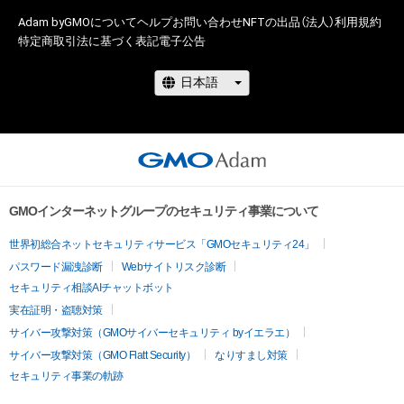
Adam byGMOについて
ヘルプ
お問い合わせ
NFTの出品（法人）
利用規約
特定商取引法に基づく表記
電子公告
GMOインターネットグループのセキュリティ事業について
世界初総合ネットセキュリティサービス「GMOセキュリティ24」
パスワード漏洩診断
Webサイトリスク診断
セキュリティ相談AIチャットボット
実在証明・盗聴対策
サイバー攻撃対策（GMOサイバーセキュリティ byイエラエ）
サイバー攻撃対策（GMO Flatt Security）
なりすまし対策
セキュリティ事業の軌跡