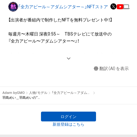
ロゴ等を含みますがこれらに限られません。)にかかる知的財産
「全力アピール～アダムシアター～」NFTストア
権(著作権、特許権、実用新案権、商標権、意匠権その他の知的財
産権(それらの権利を取得し、又はそれらの権利につき登録等を
【出演者が番組内で制作したNFTを無料プレゼント中！】

出願する権利を含みます。)を意味します。)は、本アイテムの著
作権を有する方、著作隣接権の権利者またはその管理委託を受
毎週月〜木曜日 深夜0:55～　TBSテレビにて放送中の

けている者によって保護されています。そのため、本アイテム
『全力アピール〜アダムシアター〜』！

を保有していたとしても、本アイテムに関する創作物にかかる
知的財産権を有することを意味しません。

番組内では、様々なジャンルで才能を発揮する“プロの卵”たち
・本アイテムの著作権を有する方、著作隣接権の権利者またはそ
が、

の管理委託を受けている者からの事前の同意なしに、上記の「本
翻訳（AI）を表示
パフォーマンスや特技を、魂を込めて全力アピール！

アイテムの保有者が有する権利」の範囲を超えた行為、知的財産
そのパフォーマンスや特技をNFT化して視聴者の皆さんに無料
権を侵害するおそれのある行為(改変、公開、配布、逆コンパイ
でプレゼント！

ル、リバースエンジニアリングを含みますが、これに限定されま
Adam byGMO
人物/モデル
「全力アピール～アダムシアター～」NFTストア
せん。)を行うことはできません。

※本ストア内で出品されるNFTは、Adam byGMOの認定代理店
羽島めい＿羽島めいの“可愛い”ヘディング！
・本アイテムに関する創作物の利用については、公序良俗や法令
である

に反する利用またはその恐れのある利用など、作成者が不適切
株式会社MediBangを介して出品手続きをしており、

ログイン
であると判断した場合、利用をお断りさせていただきます。

TBSテレビおよび番組は、NFTの出品に関わる手続き・権利には
・本アイテムの購入、売却および利用に関して、購入者、売却者、
新規登録はこちら
関与しておりません。
保有者、その他第三者が損害を被った場合、その損害がいかなる