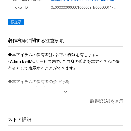
Token ID
0x000000000001000003fb0000001146a6
審査済
著作権等に関する注意事項
◆本アイテムの保有者は、以下の権利を有します。

・Adam byGMOサービス内で、ご自身の氏名を本アイテムの保
有者として表示することができます。

◆本アイテムの保有者の禁止行為

・本アイテムを商用利用する行為

・本アイテムを印刷し公衆に向けて展示、販売、譲渡、貸与する
翻訳（AI）を表示
行為

・本アイテムを加工・複製する行為

ストア詳細
◆本アイテムに関する注意事項

・本アイテムに関する創作物(画像および映像、音楽、商標または