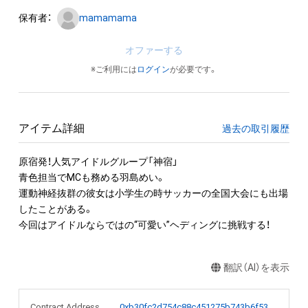
保有者：
mamamama
オファーする
※ご利用には
ログイン
が必要です。
アイテム詳細
過去の取引履歴
原宿発！人気アイドルグループ「神宿」

青色担当でMCも務める羽島めい。

運動神経抜群の彼女は小学生の時サッカーの全国大会にも出場
したことがある。

今回はアイドルならではの“可愛い”ヘディングに挑戦する！
翻訳（AI）を表示
Contract Address
0xb30fc2d754c88c451275b743b6f530f19f643683