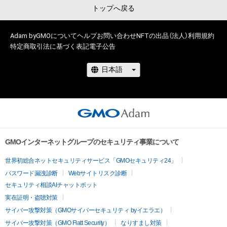
原因で発生したものであっても、本アイテムの著作権を有する
トップへ戻る
方、著作隣接権の権利者またはその管理委託を受けている者は、
何らの法的責任も負わないものとします。
Adam byGMOについて
ヘルプ
お問い合わせ
NFTの出品（法人）
利用規約
特定商取引法に基づく表記
電子公告
GMOインターネットグループのセキュリティ事業について
世界初総合ネットセキュリティサービス「GMOセキュリティ24」
パスワード漏洩診断
Webサイトリスク診断
セキュリティ相談AIチャットボット
実在証明・盗聴対策
サイバー攻撃対策（GMOサイバーセキュリティ byイエラエ）
サイバー攻撃対策（GMO Flatt Security）
なりすまし対策