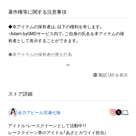
著作権等に関する注意事項
◆本アイテムの保有者は、以下の権利を有します。

・Adam byGMOサービス内で、ご自身の氏名を本アイテムの保
有者として表示することができます。

◆本アイテムの保有者の禁止行為

・本アイテムを商用利用する行為

・本アイテムを印刷し公衆に向けて展示、販売、譲渡、貸与する
翻訳（AI）を表示
行為

・本アイテムを加工・複製する行為

ストア詳細
◆本アイテムに関する注意事項

・本アイテムに関する創作物(画像および映像、音楽、商標または
ロゴ等を含みますがこれらに限られません。)にかかる知的財産
全力アピール宮瀬七海
権(著作権、特許権、実用新案権、商標権、意匠権その他の知的財
産権(それらの権利を取得し、又はそれらの権利につき登録等を
アイドル・レースクイーンとして活動中！！

出願する権利を含みます。)を意味します。)は、本アイテムの著
レースクイーン界のアイドル「あざとカワイイ担当」 
