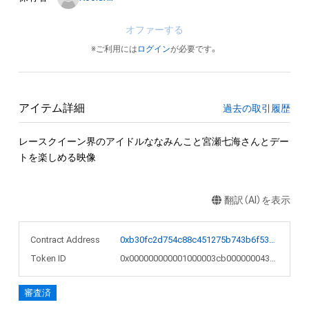
オファーする
※ご利用には
ログイン
が必要です。
アイテム詳細
過去の取引履歴
レースクイーン界のアイドルななみんこと宮瀬七海さんとデー
トを楽しめる映像
翻訳（AI）を表示
Contract Address
0xb30fc2d754c88c451275b743b6f530f19f643683
Token ID
0x000000000001000003cb000000043f9e
審査済