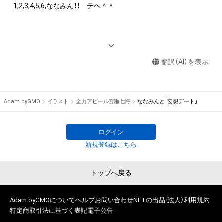
作権を有する方、著作隣接権の権利者またはその管理委託を受
1,2,3,4,5,6,ななみん！！　テヘ＾＾

けている者によって保護されています。そのため、本アイテム
を保有していたとしても、本アイテムに関する創作物にかかる
知的財産権を有することを意味しません。

＜2022年メイン活動＞

・本アイテムの著作権を有する方、著作隣接権の権利者またはそ
SUPER 耐久 2022SDGs アンバサダー『Swish』リーダー

の管理委託を受けている者からの事前の同意なしに、上記の「本
翻訳（AI）を表示
2020-2022 Mobil 1 レーシングサポーターズ

アイテムの保有者が有する権利」の範囲を超えた行為、知的財産
日本レースクイーン大賞2021 MediBang賞 受賞

権を侵害するおそれのある行為(改変、公開、配布、逆コンパイ
ル、リバースエンジニアリングを含みますが、これに限定されま
Adam byGMO
イラスト
全力アピール宮瀬七海
ななみんと「妄想デート」
せん。)を行うことはできません。

・本アイテムに関する創作物の利用については、公序良俗や法令
に反する利用またはその恐れのある利用など、作成者が不適切
ログイン
であると判断した場合、利用をお断りさせていただきます。

新規登録はこちら
・本アイテムの購入、売却および利用に関して、購入者、売却者、
保有者、その他第三者が損害を被った場合、その損害がいかなる
トップへ戻る
原因で発生したものであっても、本アイテムの著作権を有する
方、著作隣接権の権利者またはその管理委託を受けている者は、
何らの法的責任も負わないものとします。
Adam byGMOについて
ヘルプ
お問い合わせ
NFTの出品（法人）
利用規約
特定商取引法に基づく表記
電子公告