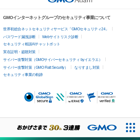
第35回MBCサムホール美術展 (デザイン部) 入選

第12回全国公募西脇市サムホール大賞展 入選

第1回 SHONAN NFTコンテスト 優秀賞

GMOインターネットグループのセキュリティ事業について
2022年12月に博多マルイで行われた九州NFT展示会に2作品を
世界初総合ネットセキュリティサービス「GMOセキュリティ24」
展示

パスワード漏洩診断
Webサイトリスク診断
2022年12月28日にバルセロナのLA PEDRERA - CASA MILÀで開
セキュリティ相談AIチャットボット
催されたInternational Contemporary Art Exhibition BRAIN 
実在証明・盗聴対策
CAKEに参加。

2023年1月 RobiZy 設立5周年記念 ロボットNFTコンペティショ
サイバー攻撃対策（GMOサイバーセキュリティ byイエラエ）
ン 入賞

サイバー攻撃対策（GMO Flatt Security）
なりすまし対策
2023年2月 ドイツ ERBACHワインのラベルに販売中のNFT作品 
セキュリティ事業の軌跡
[Abstract-world-040 azalea ツツジ]が採用される。

2023年3月 ニューアート・ZERO会主催の「ZERO展」入選 、宝塚
市立文化芸術センターに作品展示

2023年5月 第79回 現展 入選、国立新美術館と京都市京セラ美
術館に作品展示

2023年5月 Web3.0に特化したビジネス雑誌IOLiteに作品が掲載
されました。

2023年6月 BE KOBE NFT第1回クリエイティブアワード 入賞

2023年6月 西宮市展 デザイン部 西宮市展賞（最高賞） 受賞
