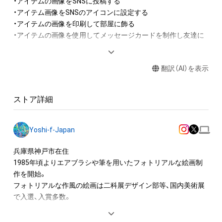
・アイテムの画像をSNSに投稿する

・アイテム画像をSNSのアイコンに設定する

・アイテムの画像を印刷して部屋に飾る

・アイテムの画像を使用してメッセージカードを制作し友達に
送る

翻訳（AI）を表示
アイテムに関する注意事項

・本アイテムに関する創作物(画像および映像、音楽、商標または
ロゴ等を含みますがこれらに限られません。)にかかる知的財産
ストア詳細
権(著作権、特許権、実用新案権、商標権、意匠権その他の知的財
産権(それらの権利を取得し、又はそれらの権利につき登録等を
出願する権利を含みます。)を意味します。)は、本アイテムの著
Yoshi-f-Japan
作権を有する方、著作隣接権の権利者またはその管理委託を受
けている者によって保護されています。そのため、本アイテム
兵庫県神戸市在住

を保有していたとしても、本アイテムに関する創作物にかかる
1985年頃よりエアブラシや筆を用いたフォトリアルな絵画制
知的財産権を有することを意味しません。

作を開始。

・本アイテムの著作権を有する方、著作隣接権の権利者またはそ
フォトリアルな作風の絵画は二科展デザイン部等、国内美術展
の管理委託を受けている者からの事前の同意なしに、上記の「本
で入選、入賞多数。

アイテムの保有者が有する権利」の範囲を超えた行為、知的財産
権を侵害するおそれのある行為(改変、公開、配布、逆コンパイ
絵画と並行してPhotoShopや3DCGソフトを使用して広告用の