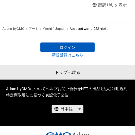
ル、リバースエンジニアリングを含みますが、これに限定されま
翻訳（AI）を表示
デジタルCGやイラストの制作を始める。

せん。)を行うことはできません。

作品は各媒体での使用歴多数。

・本アイテムに関する創作物の利用については、公序良俗や法令
に反する利用またはその恐れのある利用など、作成者が不適切
2021年12月から、広告媒体で使用する為に制作した「光をテー
Adam byGMO
アート
Yoshi-f-Japan
Abstract-world-022 hibiscus ハイビスカス
であると判断した場合、利用をお断りさせていただきます。

マにしたCG作品」を素材にしてNFTアート用に作品制作を開始
・本アイテムの購入、売却および利用に関して、購入者、売却者、
する。

保有者、その他第三者が損害を被った場合、その損害がいかなる
ログイン
原因で発生したものであっても、本アイテムの著作権を有する
作風の基礎になっているのは抽象的な形状の内部に光線や球体
新規登録はこちら
方、著作隣接権の権利者またはその管理委託を受けている者は、
等のオブジェが入った不思議な空間を演出するデジタル画像に
何らの法的責任も負わないものとします。

なります。

トップへ戻る
これらの画風を継承し、3DCGソフトで描写した美少女や実写の
このアイテムに関するお問い合わせ先

風景、動植物等をメインビジュアルに入れた作品も手がけてい
yoshi-f-japan.com

ます。

Adam byGMOについて
ヘルプ
お問い合わせ
NFTの出品（法人）
利用規約
info@yoshi-f-japan.com
特定商取引法に基づく表記
電子公告
近年の活動 （2022〜）

2022年3月28〜4月3日までイタリア･ミラノの現代アートギャ
ラリーM.A.D.S. art galleryで行われたNFT. New Freedom Think
に参加。

NFT Art Festival Tokyo 2022（MAF展） 入選
