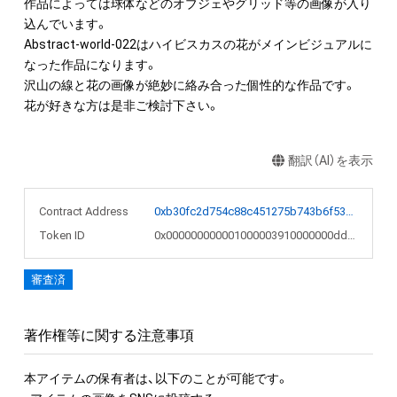
作品によっては球体などのオブジェやグリッド等の画像が入り
込んでいます。

Abstract-world-022はハイビスカスの花がメインビジュアルに
なった作品になります。

沢山の線と花の画像が絶妙に絡み合った個性的な作品です。

花が好きな方は是非ご検討下さい。
翻訳（AI）を表示
Contract Address
0xb30fc2d754c88c451275b743b6f530f19f643683
Token ID
0x000000000001000003910000000dde34
審査済
著作権等に関する注意事項
本アイテムの保有者は、以下のことが可能です。
