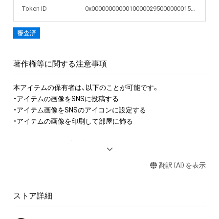
Token ID
0x00000000000100000295000000015942
審査済
著作権等に関する注意事項
本アイテムの保有者は、以下のことが可能です。

・アイテムの画像をSNSに投稿する

・アイテム画像をSNSのアイコンに設定する

・アイテムの画像を印刷して部屋に飾る

アイテムに関する注意事項

・本アイテムに関する創作物(画像および映像、音楽、商標または
翻訳（AI）を表示
ロゴ等を含みますがこれらに限られません。)にかかる知的財産
権(著作権、特許権、実用新案権、商標権、意匠権その他の知的財
産権(それらの権利を取得し、又はそれらの権利につき登録等を
ストア詳細
出願する権利を含みます。)を意味します。)は、本アイテムの著
作権を有する方、著作隣接権の権利者またはその管理委託を受