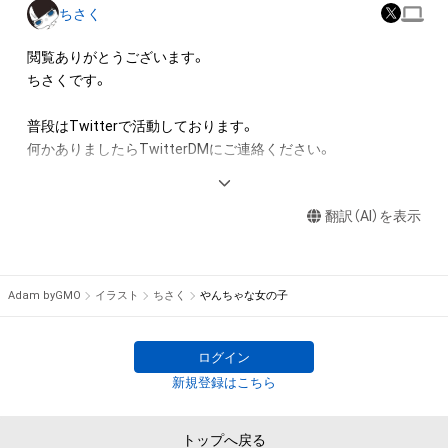
けている者によって保護されています。そのため、本アイテム
ちさく
を保有していたとしても、本アイテムに関する創作物にかかる
知的財産権を有することを意味しません。

閲覧ありがとうございます。

・本アイテムの著作権を有する方、著作隣接権の権利者またはそ
ちさくです。

の管理委託を受けている者からの事前の同意なしに、上記の「本
アイテムの保有者が有する権利」の範囲を超えた行為、知的財産
普段はTwitterで活動しております。

権を侵害するおそれのある行為(改変、公開、配布、逆コンパイ
何かありましたらTwitterDMにご連絡ください。

ル、リバースエンジニアリングを含みますが、これに限定されま
せん。)を行うことはできません。

・本アイテムに関する創作物の利用については、公序良俗や法令
翻訳（AI）を表示
に反する利用またはその恐れのある利用など、作成者が不適切
であると判断した場合、利用をお断りさせていただきます。

・本アイテムの購入、売却および利用に関して、購入者、売却者、
Adam byGMO
イラスト
ちさく
やんちゃな女の子
保有者、その他第三者が損害を被った場合、その損害がいかなる
原因で発生したものであっても、本アイテムの著作権を有する
方、著作隣接権の権利者またはその管理委託を受けている者は、
ログイン
新規登録はこちら
トップへ戻る