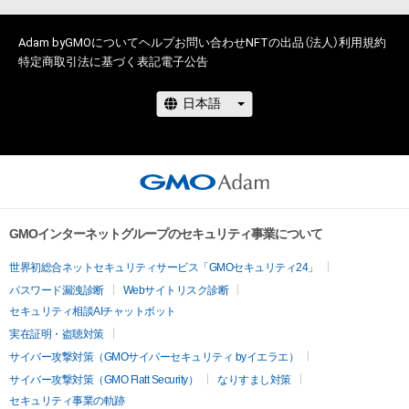
Adam byGMOについて
ヘルプ
お問い合わせ
NFTの出品（法人）
利用規約
特定商取引法に基づく表記
電子公告
GMOインターネットグループのセキュリティ事業について
世界初総合ネットセキュリティサービス「GMOセキュリティ24」
パスワード漏洩診断
Webサイトリスク診断
セキュリティ相談AIチャットボット
実在証明・盗聴対策
サイバー攻撃対策（GMOサイバーセキュリティ byイエラエ）
サイバー攻撃対策（GMO Flatt Security）
なりすまし対策
セキュリティ事業の軌跡