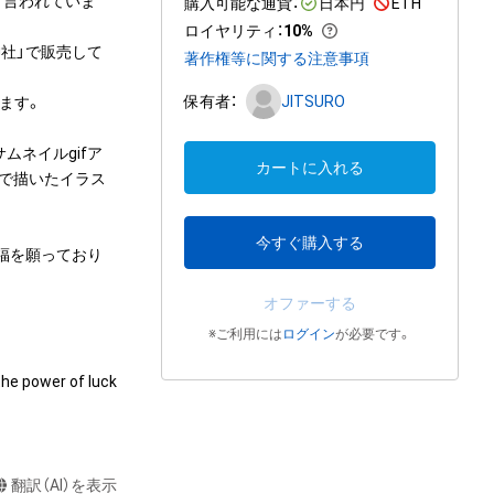
と言われていま
購入可能な通貨：
日本円
ETH
ロイヤリティ
：
10%
神社」で販売して
著作権等に関する注意事項
保有者：
JITSURO
す。

サムネイルgifア
カートに入れる
自身で描いたイラス
今すぐ購入する
招福を願っており
オファーする
※ご利用には
ログイン
が必要です。
the power of luck 
py) Shinto 
翻訳（AI）を表示