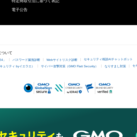
特定商取引法に基づく表記
twitter.com/Kizuki_arts
電子公告
について
セキュリティ相談AIチャットボット
24」
パスワード漏洩診断
Webサイトリスク診断
セ
キュリティ byイエラエ）
サイバー攻撃対策（GMO Flatt Security）
なりすまし対策