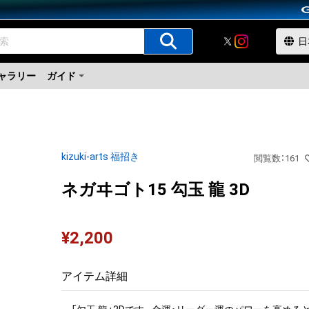
ャラリー
ガイド
kizuki-arts 福招き
閲覧数
：
161
ネガヰゴト15 勾玉 龍 3D
¥
2,200
アイテム詳細