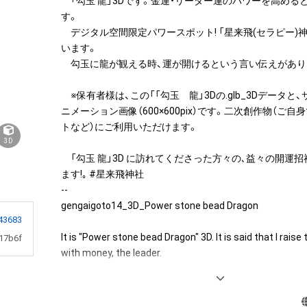
　「勾玉 龍」3Dです。金運・リーダー運のパワーを高める
す。

　デジタル空間限定パワースポット! 「星来飛(セラピー)
います。

　勾玉に龍が観える時、運が開けるという言い伝えがありま
　※保有者様は、この「「勾玉　龍」3Dの.glb_3Dデータと、
ニメーション画像（600×600pix）です。二次創作物（ご
トなど）にご利用いただけます。

3D
　「勾玉 龍」3D に訪れてくださった方々の､益々の開運
ます!｡ #星来飛神社

--

gengaigoto14_3D_Power stone bead Dragon

43683
It is "Power stone bead Dragon" 3D. It is said that I raise 
17b6f
with money, the leader.

Digital space limited power spot sells it in "星来飛 (thera
shrine".
