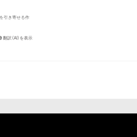
意味します。)
またはその管理委
キを引き寄せる作
本アイテムを保
る知的財産権を有
翻訳（AI）を表示
たはその管理委託
 I hope that it 
テムの保有者が有
それのある行為
ングを含みますが、
や法令に反する利
と判断した場合、
却者、保有者、そ
因で発生したもの
の権利者またはそ
ものとします。
