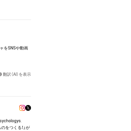
nd that we will 
ャをSNSや動画
翻訳（AI）を表示
達に送る

制作する

ラストなど）を作
またはロゴ等を含
chologys.

作権、特許権、実
のをつくる！」が
利を取得し、又は