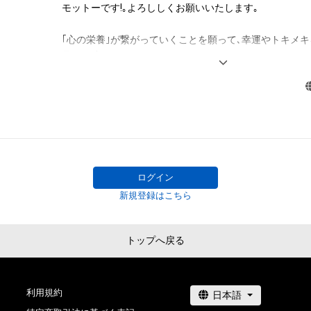
モットーです!｡よろししくお願いいたします｡

それらの権利につき登録等を出願する権利を含みます。)を
は、本アイテムの著作権を有する方、著作隣接権の権利者
｢心の栄養｣が繋がっていくことを願って､幸運やトキメ
託を受けている者によって保護されています。そのため、
品を作成して行きます｡

有していたとしても、本アイテムに関する創作物にかか
--

することを意味しません。

My motto is "Make something with love!"! Thank you.

・本アイテムの著作権を有する方、著作隣接権の権利者ま
I will create works that attract good luck and excitement.
を受けている者からの事前の同意なしに、上記の「本アイ
will connect "mental nutrition".
する権利」の範囲を超えた行為、知的財産権を侵害するお
(改変、公開、配布、逆コンパイル、リバースエンジニアリ
これに限定されません。)を行うことはできません。

・本アイテムに関する創作物の利用については、公序良俗
ログイン
用またはその恐れのある利用など、作成者が不適切である
新規登録はこちら
利用をお断りさせていただきます。

・本アイテムの購入、売却および利用に関して、購入者、売
の他第三者が損害を被った場合、その損害がいかなる原
トップへ戻る
であっても、本アイテムの著作権を有する方、著作隣接権
の管理委託を受けている者は、何らの法的責任も負わない
利用規約
このアイテムに関するお問い合わせ先
