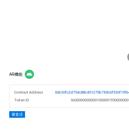
AR機能
Contract Address
0xb30fc2d754c88c451275b743b6f530f19f6
Token ID
0x000000000001000001f00000000
審査済