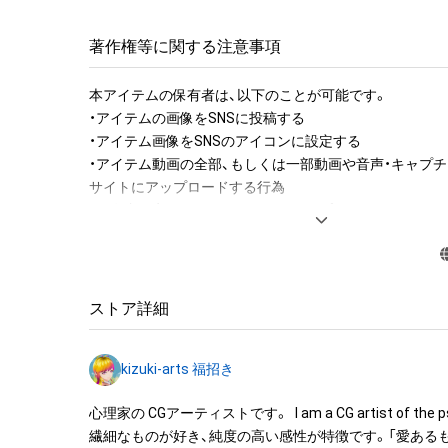
We hope that the wishes of the visitors will be fulfilled a
著作権等に関する注意事項
be blessed with more and more good luck!
本アイテムの保有者は、以下のことが可能です。

・アイテムの画像をSNSに投稿する

・アイテム画像をSNSのアイコンに設定する

・アイテム動画の全部、もしくは一部動画や音声・キャプチ
サイトにアップロードする行為

・保有者限定コンテンツをSNSにアップロードする

・アイテムの画像を印刷して部屋に飾る

・アイテムの画像を使用してメッセージカードを制作し友
・アイテム画像を使用し、個人利用する用のグッズや商品を
・アイテム画像を使用した二次創作物（ご自身で描いたイ
ストア詳細
成する

kizuki-arts 福招き
アイテムに関する注意事項

・本アイテムに関する創作物(画像および映像、音楽、商標
心理家の CGアーティストです。  I am a CG artist of the psy
みますがこれらに限られません。)にかかる知的財産権(著
繊細なものが好き、純度の高い感性が特徴です。「愛あるも
用新案権、商標権、意匠権その他の知的財産権(それらの権