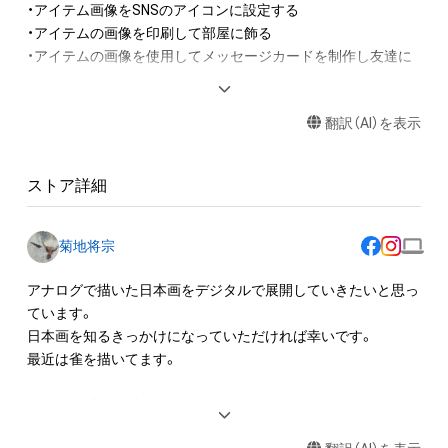
・アイテム画像をSNSのアイコンに設定する

・アイテムの画像を印刷して部屋に飾る

・アイテムの画像を使用してメッセージカードを制作し友達に
送る

・アイテム画像を使用し、個人利用する用のグッズや商品を制作
翻訳（AI）を表示
する

アイテムに関する注意事項

ストア詳細
・本アイテムに関する創作物(画像および映像、音楽、商標または
ロゴ等を含みますがこれらに限られません。)にかかる知的財産
権(著作権、特許権、実用新案権、商標権、意匠権その他の知的財
菊地将宗
産権(それらの権利を取得し、又はそれらの権利につき登録等を
出願する権利を含みます。)を意味します。)は、本アイテムの著
アナログで描いた日本画をデジタルで展開していきたいと思っ
作権を有する方、著作隣接権の権利者またはその管理委託を受
ています。

けている者によって保護されています。そのため、本アイテム
日本画を知るきっかけになっていただければ幸いです。

を保有していたとしても、本アイテムに関する創作物にかかる
最近は雀を描いてます。

知的財産権を有することを意味しません。

・本アイテムの著作権を有する方、著作隣接権の権利者またはそ
1976年　大阪に生まれる

の管理委託を受けている者からの事前の同意なしに、上記の「本
1998年　奈良芸術短期大学日本画コース専攻科修了

アイテムの保有者が有する権利」の範囲を超えた行為、知的財産