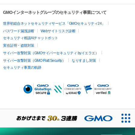
　　　　　京都日本画家協会第一期展

　　　　　日本画４人展（心斎橋　小大丸画廊）

GMOインターネットグループのセキュリティ事業について
　　　　　筍々会展’13（京都府立文化芸術会館）

世界初総合ネットセキュリティサービス「GMOセキュリティ24」
2014年　籾の会（心斎橋　小大丸画廊）

パスワード漏洩診断
Webサイトリスク診断
　　　　　長月の会展　初出展（新潟美術学園ギャラリー）

セキュリティ相談AIチャットボット
　　　　　筍々会展’14（京都府立文化芸術会館）

実在証明・盗聴対策
　　　　　師走展　初出展（心斎橋　小大丸画廊）

2015年　集画会展　初出展（心斎橋　小大丸画廊）

サイバー攻撃対策（GMOサイバーセキュリティ byイエラエ）
2016年　京都日本画家協会第四期展

サイバー攻撃対策（GMO Flatt Security）
なりすまし対策
​2017年　全関西美術展　佳作賞

セキュリティ事業の軌跡
2018年　松伯日本画展　初入賞

　　　　　MEISEI日本画八人展（Art Space-Meisei）

2019年　松伯美術館花鳥画展入賞

​2020年　京都日本画新展出展（同'2021）

2022年　籾の会 京都展(ポルタギャラリー華)

              アートオリンピア入選

創画会会友

京都日本画家協会会員
