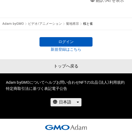
翻訳（AI）を表示
　　　　　京都春季創画展初入選

権を侵害するおそれのある行為(改変、公開、配布、逆コンパイ
1999年　青垣2001年日本画展　毎日新聞社賞

ル、リバースエンジニアリングを含みますが、これに限定されま
　　　　　創画展初入選

せん。)を行うことはできません。

2000年　グループ展「畝展」初出品

Adam byGMO
ビデオ/アニメーション
菊地将宗
桜と雀
・本アイテムに関する創作物の利用については、公序良俗や法令
2002年　京都日本画家協会新鋭選抜展　産經新聞社賞

に反する利用またはその恐れのある利用など、作成者が不適切
2003年　京展初入選

であると判断した場合、利用をお断りさせていただきます。

2004年　青垣2001年日本画展　読売新聞社賞

ログイン
・本アイテムの購入、売却および利用に関して、購入者、売却者、
2005年　奈良県万葉日本画大賞展初入選

新規登録はこちら
保有者、その他第三者が損害を被った場合、その損害がいかなる
2008年　松伯美術館花鳥画展初入選

原因で発生したものであっても、本アイテムの著作権を有する
2009年　信州伊那高遠の四季展入選

トップへ戻る
方、著作隣接権の権利者またはその管理委託を受けている者は、
2010年　前田青邨記念大賞展入選

何らの法的責任も負わないものとします。

　　　　　第一回展々展初出展（京都府立文化芸術会館）

2011年　日本画きのう京あす展出展

Adam byGMOについて
ヘルプ
お問い合わせ
NFTの出品（法人）
利用規約
このアイテムに関するお問い合わせ先

特定商取引法に基づく表記
電子公告
　　　　　奈良・町家の芸術祭HANARART出展（奈良県大宇陀）

菊地　将宗

　　　　　八坂神社復元彩色（奈良県宇陀市菟田野）

masamune2@mac.com
2012年　全関西美術展　ガクブチの青光社賞

　　　　　菊地将宗 日本画展（喜多美術館）

2013年　京都美術ビエンナーレ入選

　　　　　日本画５人展（京都東急ホテル ギャラリー
kazahana）
