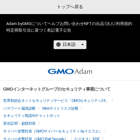
・本アイテムの購入、売却および利用に関して、購入者、売却者、
トップへ戻る
保有、その他第三者が損害を被った場合、その損害がいかなる原
因で発生したものであっても、本アイテムの作成者または第三
Adam byGMOについて
ヘルプ
お問い合わせ
NFTの出品（法人）
利用規約
者のライセンス保有者は、何らの法的責任も負わないものとし
特定商取引法に基づく表記
電子公告
ます。
GMOインターネットグループのセキュリティ事業について
世界初総合ネットセキュリティサービス「GMOセキュリティ24」
パスワード漏洩診断
Webサイトリスク診断
セキュリティ相談AIチャットボット
実在証明・盗聴対策
サイバー攻撃対策（GMOサイバーセキュリティ byイエラエ）
サイバー攻撃対策（GMO Flatt Security）
なりすまし対策