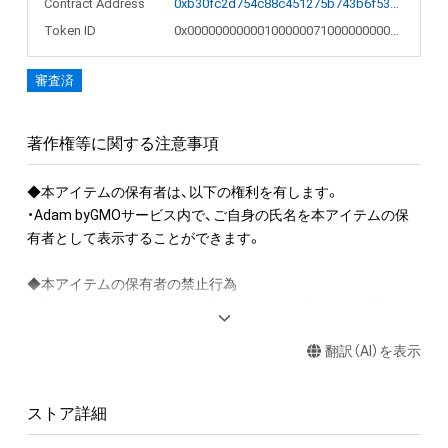
Contract Address
0xb30fc2d754c88c451275b743b6f530f19f643683
Token ID
0x000000000001000000710000000007e1
審査済
著作権等に関する注意事項
◆本アイテムの保有者は、以下の権利を有します。

・Adam byGMOサービス内で、ご自身の氏名を本アイテムの保
有者として表示することができます。

◆本アイテムの保有者の禁止行為

・本アイテムのデータをウェブサイト等に掲載する行為（本アイ
テムの作成者または第三者のライセンス保有者が認めた場合を
翻訳（AI）を表示
除く）

・本アイテムを商用利用する行為

・本アイテムを印刷し公衆に向けて展示、販売、譲渡、貸与する
ストア詳細
行為

・本アイテムを加工・複製する行為
