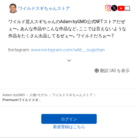
ワイルドスギちゃんストア
◆本アイテムに関する注意事項

・本アイテムに関する創作物（画像および映像、音楽、商標または
ワイルド芸人スギちゃんのAdam byGMO公式NFTストアだぜ
ロゴ等を含みますがこれらに限られません。）にかかる知的財
ぇ〜。あんな作品やこんな作品など、ここでは言えないような
産権（著作権、特許権、実用新案権、商標権、意匠権その他の知的
作品をたくさん出品してるぜぇ〜。ワイルドだろぉ〜？

財産権（それらの権利を取得し、又はそれらの権利につき登録等
を出願する権利を含みます。）を意味します。）は、本アイテムの
Instagram: 
www.instagram.com/wild__sugichan
作成者または第三者のライセンス保有者によって保護されてい
Twitter: 
twitter.com/wild_sugichan
ます。そのため、本アイテムを保有していたとしても、本アイテ
Youtube: 
ムに関する創作物にかかる知的財産権を有することを意味しま
翻訳（AI）を表示
www.youtube.com/channel/UCd8UkNYFETm4uGdqlK_CIFQ
せん。

ブログ: 
profile.ameba.jp/ameba/072100/
・本アイテムの作成者または第三者のライセンス保有者からの
事前の同意なしに、知的財産権を侵害するおそれのある行為（改
Adam byGMO
人物/モデル
ワイルドスギちゃんストア
変、配布、逆コンパイル、リバースエンジニアリングを含みます
Premiumワイルドスギちゃん No.00001
が、これに限定されません。）を行うことはできません。

・本アイテムに関する創作物の利用については、公序良俗や法令
ログイン
に反する利用またはその恐れのある利用など、本アイテムの作
成者または第三者のライセンス保有者が不適切であると判断し
新規登録はこちら
た場合、利用をお断りさせていただきます。
