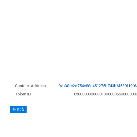
Contract Address
0xb30fc2d754c88c451275b743b6f530f19f6
Token ID
0x000000000001000000660000000
審査済