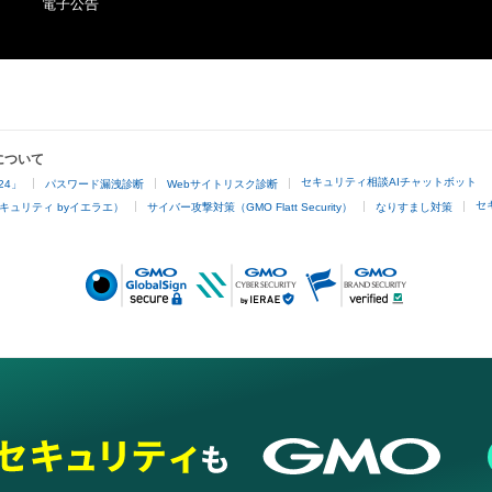
電子公告
について
セキュリティ相談AIチャットボット
24」
パスワード漏洩診断
Webサイトリスク診断
セ
キュリティ byイエラエ）
サイバー攻撃対策（GMO Flatt Security）
なりすまし対策