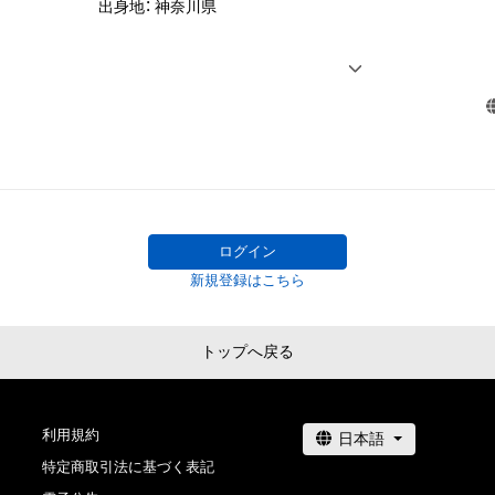
出身地： 神奈川県

<IMAGE GIRL>　

2021　SUPER GT GT300クラス Max Racing 「MAXガール
2020-2021  西口プロレスリングガール 西口向上委員会

2020   Moduloナカジマレーシング  Modulo Drago CORS
ル」

2019　Moduloナカジマレーシング  Modulo Drago CORS
ィ」

2019   RIZINガール

ログイン
2018　TEAM UPGARAGE アップガレージ 「 ドリフトエ
新規登録はこちら
2018　RISEラウンドガール「R-1SE FORCE」
トップへ戻る
利用規約
特定商取引法に基づく表記