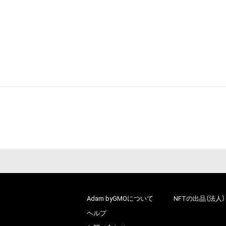
Adam byGMOについて
NFTの出品（法人）
ヘルプ