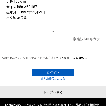
身長:160ｃｍ

サイズ:B80 W62 H87

生年月日:1997年11月22日

出身地:埼玉県

<AWARD>　

2021 「グラビア・オブ・ザ・イヤー2021」　ネクスト・ブレイク賞

翻訳（AI）を表示
サンスポレースクイーンAWARD2021　準グランプリ

<IMAGE GIRL>　

2021　SGT GT300　GAINER 『TonerS』レースクイーン

Adam byGMO
人物/モデル
佐々木萌香
佐々木萌香 RQ202109−14
<DVD>　

1st　「もえちゃんEXPO」

ログイン
2nd  「もえもえキュン！」

新規登録はこちら
3rd　「萌尻に甘噛み」
トップへ戻る
Adam byGMOについて
ヘルプ
お問い合わせ
NFTの出品（法人）
利用規約