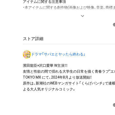
アイテムに関する注意事項

・本アイテムに関する創作物(画像および映像、音楽、商標
みますがこれらに限られません。)にかかる知的財産権(著
用新案権、商標権、意匠権その他の知的財産権(それらの権
それらの権利につき登録等を出願する権利を含みます。)を
は、本アイテムの著作権を有する方、著作隣接権の権利者
託を受けている者によって保護されています。そのため、
ストア詳細
有していたとしても、本アイテムに関する創作物にかか
することを意味しません。

ドラマ「サバエとヤッたら終わる」
・本アイテムの著作権を有する方、著作隣接権の権利者ま
を受けている者からの事前の同意なしに、上記の「本アイ
濱田龍臣×沢口愛華 W主演！！

する権利」の範囲を超えた行為、知的財産権を侵害するお
友情と性欲の間で揺れる大学生の日常を描く青春ラブ“エロ
(改変、公開、配布、逆コンパイル、リバースエンジニアリ
TOKYO MX にて、2024年8月より放送開始！

これに限定されません。)を行うことはできません。

原作は、新潮社のWEBマンガサイト「くらげバンチ」で連
・本アイテムに関する創作物の利用については、公序良俗
よる大人気オリジナルコミック。
用またはその恐れのある利用など、作成者が不適切である
利用をお断りさせていただきます。

・本アイテムの購入、売却および利用に関して、購入者、売
の他第三者が損害を被った場合、その損害がいかなる原
であっても、本アイテムの著作権を有する方、著作隣接権