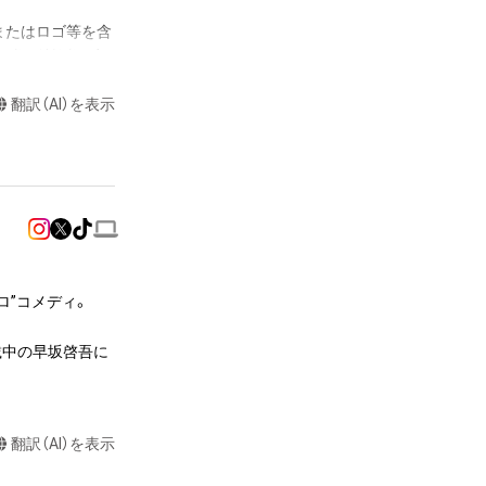
またはロゴ等を含
作権、特許権、実
利を取得し、又は
翻訳（AI）を表示
意味します。)
またはその管理委
本アイテムを保
る知的財産権を有
たはその管理委託
テムの保有者が有
それのある行為
”コメディ。

ングを含みますが、
載中の早坂啓吾に
や法令に反する利
と判断した場合、
却者、保有者、そ
翻訳（AI）を表示
因で発生したもの
の権利者またはそ