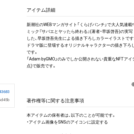
アイテム詳細
新潮社のWEBマンガサイト「くらげバンチ」で大人気連載
ミック『サバエとヤッたら終わる』(著者・早坂啓吾)の実
した、早坂啓吾先生による描き下ろしカラーイラストです。
ドラマ版に登場するオリジナルキャラクターの描き下ろ
です。

「Adam byGMO」のみでしか公開されない貴重なNFTア
43683
6d45b
著作権等に関する注意事項
本アイテムの保有者は、以下のことが可能です。

・アイテム画像をSNSのアイコンに設定する
