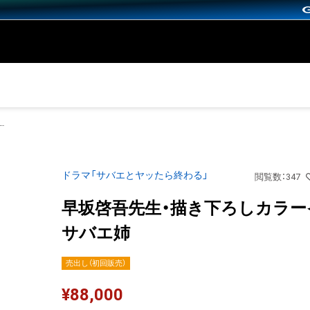
吾先生・描き下ろしカラーイラスト サバエ姉
ドラマ「サバエとヤッたら終わる」
閲覧数
：
347
早坂啓吾先生・描き下ろしカラー
サバエ姉
売出し（初回販売）
¥
88,000