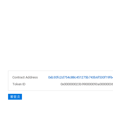
Contract Address
0xb30fc2d754c88c451275b743b6f530f19f6
Token ID
0x000000023b990000093a0000003
審査済