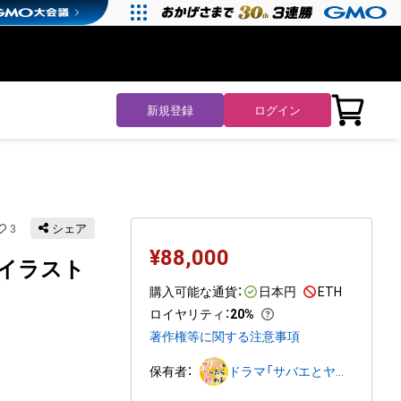
新規登録
ログイン
3
シェア
¥
88,000
イラスト
購入可能な通貨：
日本円
ETH
ロイヤリティ
：
20%
著作権等に関する注意事項
保有者：
ドラマ「サバエとヤッたら終わる」