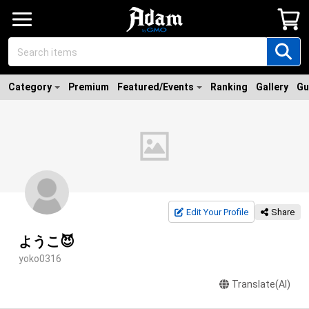
Category
Premium
Featured/Events
Ranking
Gallery
Gu
Edit Your Profile
Share
ようこ😈
yoko0316
Translate(AI)