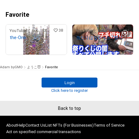
Favorite
38
33
YouTuberヒカル スペシャルコンテンツストア
YouTuberヒカル スペシャルコンテンツストア
the-One
当たりはなかった？祭りくじで悪事を働く一部始終をban覚悟で完全公開します
¥
9,900,000
¥
12,000,000
(
$
62,735.26
)
(
$
76,042.74
)
Adam byGMO
ようこ😈
Favorite
Login
Click here to register
Back to top
About
Help
Contact Us
List NFTs (For Businesses)
Terms of Service
Act on specified commercial transactions