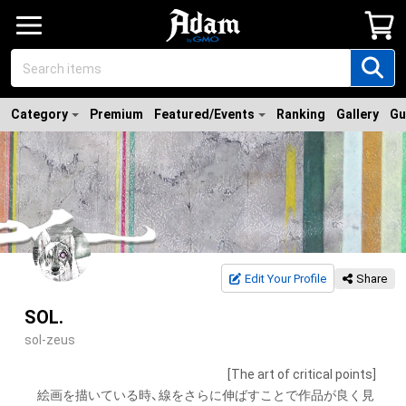
Category
Premium
Featured/Events
Ranking
Gallery
Gu
Edit Your Profile
Share
SOL.
sol-zeus
　　　　　　　　　　　　　　　　[The art of critical points]

　絵画を描いている時、線をさらに伸ばすことで作品が良く見