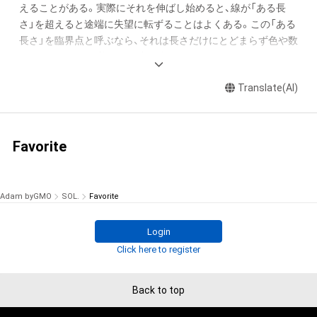
えることがある。実際にそれを伸ばし始めると、線が「ある長
さ」を超えると途端に失望に転ずることはよくある。この「ある
長さ」を臨界点と呼ぶなら、それは長さだけにとどまらず色や数
などにおいても同様に臨界点が存在する。

　「芸術の臨界点」で遊ぶことは作品制作の醍醐味だ。遊ぶと
Translate(AI)
は、臨界点に至った時、その良し悪しの理由を「言葉」では表現
できなくなった状態から始まる。その醍醐味を例えるならば、
臨界点付近の攻防は「ビックタイトルのバスケットボールの試
合で１点を争うシーソーゲーム」だ。興奮と感動は、自らの感覚
Favorite
を研ぎ澄まし、思いもよらぬ方向や力を作品に与える。そして
ゲームは新たな表現の扉を次々と開く。

Adam byGMO
SOL.
Favorite
　1996年6月第 52回現代美術家協会展にて会員推挙(絵画) 

　2006年12月23日[iLife’06 iMovie コンテスト]Apple銀座店 優
Login
Click here to register
Back to top