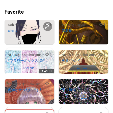
Favorite
3
1
Sohin Gallery
たいやき/Taiyaki
PDF
silent
異教徒
¥
3,500
(
$
22.18
)
Not on sale
4
2
NFT ART KokubuHaruru
NFT ART KokubuHaruru
『フラワーボックス（3色セット）』
火皇（ひおう）
Owned by
07293911
Owned by
sanhou
# 4/100
9
1
shYon（シオン）Gallery
佐藤心美 Shinmi Sato
虎肉が食べたいです！
生々流転
¥
21,000
(
$
133.07
)
Owned by
rivermouth