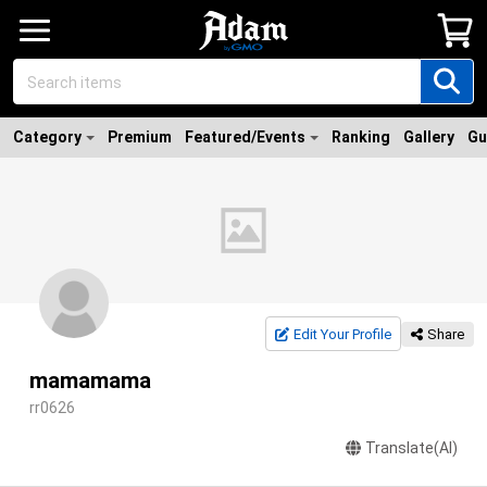
Category
Premium
Featured/Events
Ranking
Gallery
Gu
Edit Your Profile
Share
mamamama
rr0626
Translate(AI)