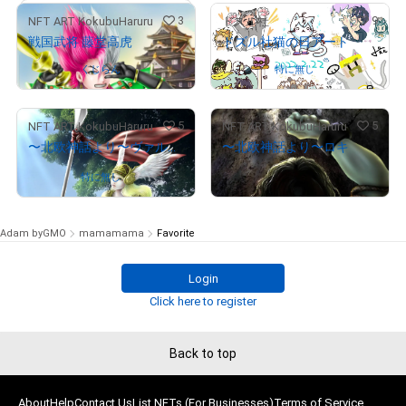
3
9
NFT ART KokubuHaruru
ドズル社
# 4/10
戦国武将 藤堂高虎
ドズル社猫の日アート
Owned by
くじらん
Owned by
特に無し
5
5
NFT ART KokubuHaruru
NFT ART KokubuHaruru
# 3/5
# 1/5
〜北欧神話より〜ヴァルキリー（ワルキューレ）
〜北欧神話より〜ロキ
¥
6,000
(
$
38.02
)
Owned by
特に無し
Adam byGMO
mamamama
Favorite
# 5/5
Login
Click here to register
Back to top
About
Help
Contact Us
List NFTs (For Businesses)
Terms of Service