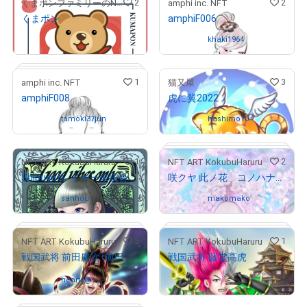
2
2
くまポンファミリーのNFTストア
amphi inc. NFT
くまポン
amphiF006
Ended Giveaway
Owned by
khaki1964
1
3
amphi inc. NFT
猫又屋
amphiF008
虎に翼2022
# 1/225
Owned by
tomoki37jun
Owned by
hashimo10
1
2
NFT ART KokubuHaruru
NFT ART KokubuHaruru
# 1/100
Shibuya（レイヤー未統合データ付き）
咲クヤ 此ノ花 コノハナサクヤ
Owned by
sanhou
Owned by
makomako
3
1
NFT ART KokubuHaruru
NFT ART KokubuHaruru
# 1/100
戦国武将 前田慶次（前田利益）
戦国武将 藤堂高虎
¥
5,000
(
$
31.68
)
Owned by
hearts@