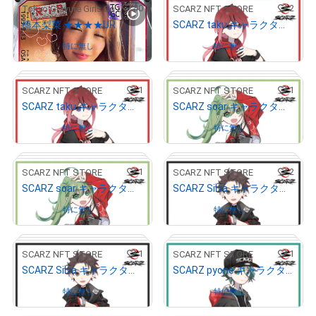
# 13/30
# 11/30
40
2
Tokyo Gravure Girls Collections
SCARZ NFT STORE
橋本梨菜 ★★★★UR
SCARZ taku キャラクタートレーディングカード
Owned by
特に無し
Owned by
特に無し
# 9/30
# 8/30
1
1
SCARZ NFT STORE
SCARZ NFT STORE
SCARZ taku キャラクタートレーディングカード
SCARZ soar キャラクタートレーディングカード
Owned by
特に無し
Owned by
特に無し
1
2
SCARZ NFT STORE
SCARZ NFT STORE
# 4/5
SCARZ soar キャラクタートレーディングカード
SCARZ SiLia キャラクタートレーディングカード
Owned by
特に無し
Owned by
特に無し
1
1
SCARZ NFT STORE
SCARZ NFT STORE
# 1/5
# 2/5
SCARZ SiLia キャラクタートレーディングカード
SCARZ pyone キャラクタートレーディングカード
Owned by
特に無し
Owned by
特に無し