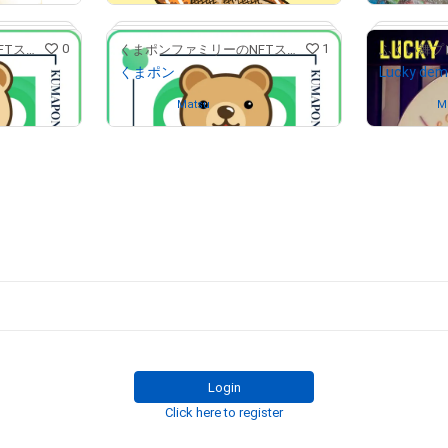
# 1/3
0
1
くまポンファミリーのNFTストア
くまポンファミリーのNFTストア
ふくい舞プ
くまポン
Lucky de
Owned by
Matsu
Owned by
M
# 3/5
# 12/20
# 91/100
Login
Click here to register