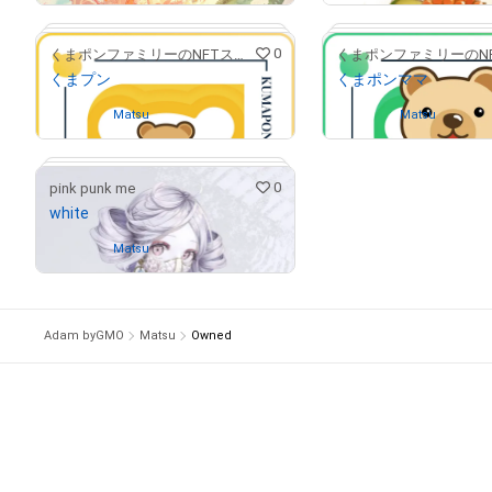
0
くまポンファミリーのNFTストア
# 101/300
くまプン
くまポンママ
Owned by
Matsu
Owned by
Matsu
0
pink punk me
white
Owned by
Matsu
# 7/20
Adam byGMO
Matsu
Owned
# 10/15