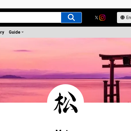
ery
Guide