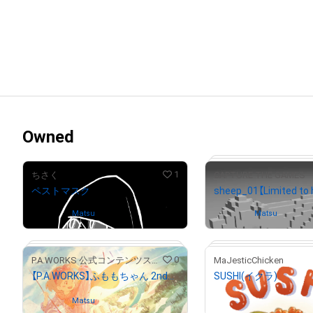
Owned
1
ちさく
CAPTURE THE GAMES
ペストマスク
Owned by
Matsu
Owned by
Matsu
0
P.A.WORKS 公式コンテンツストア
MaJesticChicken
【P.A.WORKS】ふももちゃん 2ndアニバーサリーイラスト
SUSHI(イクラ)
¥
3,000
(
$
19.01
)
Owned by
Matsu