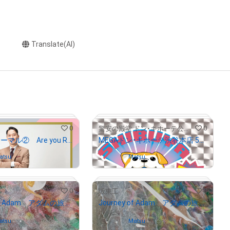
Translate(AI)
0
0
驚安の殿堂 ドン・キホーテ公式NFTストア
坂東工 ノーマル② Are you Ready?坂東さん
MEGAドン・キホーテ渋谷本店 5周年記念「渋谷ドンペン」
atsu
Owned by
Matsu
0
0
坂東工
# 103/500
Journey of Adam アダムの旅 14
Journey of Adam アダムの旅 13
atsu
Owned by
Matsu
# 127/556