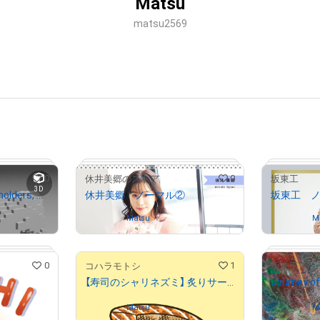
Matsu
matsu2569
0
0
休井美郷のストア
坂東工
3D
sheep_01【Limited to holders, with voxel data file (glb)】
休井美郷 ノーマル②
Owned by
Matsu
Owned by
M
0
1
コハラモトシ
坂東工
# 418/500
【寿司のシャリネズミ】 炙りサーモン
Owned by
Matsu
Owned by
M