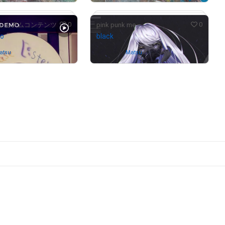
0
0
レミアムコンテンツ
pink punk me
mo
black
atsu
Owned by
Matsu
# 15/30
# 20/30
# 10/15
# 6/10