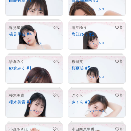
白藤有華 #1
白波瀬海来 #5
# 301/1000
# 14/1000
Owned by
ジェームス
Owned by
ジェームス
0
0
篠見星奈
塩江ゆう
篠見星奈 #4
塩江ゆう #2
# 905/1000
# 279/1000
Owned by
ジェームス
Owned by
ジェームス
0
0
紗倉みく
桜庭笑
紗倉みく #1
桜庭笑 #5
# 243/1000
# 83/1000
Owned by
ジェームス
Owned by
ジェームス
0
0
桜木美貴
さくら
櫻木美貴 #1
さくら #3
# 520/1000
# 638/1000
Owned by
ジェームス
Owned by
ジェームス
0
0
小森あきほ
小日向恵里香