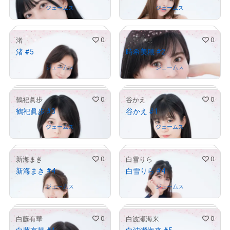
Owned by
ジェームス
Owned by
ジェームス
0
0
渚
時希美穂
渚 #5
時希美穂 #2
# 735/1000
# 831/1000
Owned by
ジェームス
Owned by
ジェームス
0
0
鶴祀眞步
谷かえ
鶴祀眞步 #3
谷かえ #1
# 998/1000
# 532/1000
Owned by
ジェームス
Owned by
ジェームス
0
0
新海まき
白雪りら
新海まき #4
白雪りら #4
# 276/1000
# 783/1000
Owned by
ジェームス
Owned by
ジェームス
0
0
白藤有華
白波瀬海来