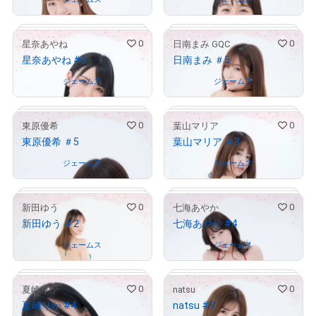
0
0
星奈あやね
日南まみ GQC
星奈あやね #5
日南まみ ＃5
# 907/1000
# 930/1000
Owned by
ジェームス
Owned by
ジェームス
0
0
東原優希
葉山マリア
東原優希 ＃5
葉山マリア ＃3
# 691/1000
# 132/1000
Owned by
ジェームス
Owned by
ジェームス
0
0
新田ゆう
七海あやか
新田ゆう ＃2
七海あやか #4
# 555/1000
# 165/1000
Owned by
ジェームス
Owned by
ジェームス
0
0
夏崎りか
natsu
夏崎りか #4
natsu #3
# 932/1000
# 235/1000