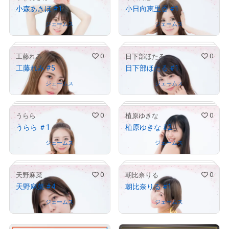
小森あきほ #1
小日向恵里香 #1
# 809/1000
# 150/1000
Owned by
ジェームス
Owned by
ジェームス
0
0
工藤れみ
日下部ほたる
工藤れみ #5
日下部ほたる #1
# 513/1000
# 948/1000
Owned by
ジェームス
Owned by
ジェームス
0
0
うらら
植原ゆきな
うらら ＃1
植原ゆきな #2
# 772/1000
# 664/1000
Owned by
ジェームス
Owned by
ジェームス
0
0
天野麻菜
朝比奈りる
天野麻菜 #4
朝比奈りる #1
# 955/1000
# 99/1000
Owned by
ジェームス
Owned by
ジェームス