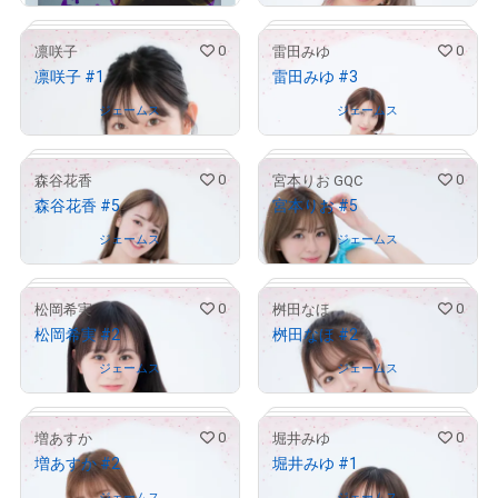
0
0
凛咲子
雷田みゆ
凛咲子 #1
雷田みゆ #3
# 1904/2000
# 681/2000
Owned by
ジェームス
Owned by
ジェームス
0
0
森谷花香
宮本りお GQC
森谷花香 #5
宮本りお #5
# 271/1000
# 588/2000
Owned by
ジェームス
Owned by
ジェームス
0
0
松岡希実
桝田なほ
松岡希実 #2
桝田なほ #2
# 764/1000
# 601/1000
Owned by
ジェームス
Owned by
ジェームス
0
0
増あすか
堀井みゆ
増あすか #2
堀井みゆ #1
# 230/1000
# 797/1000
Owned by
ジェームス
Owned by
ジェームス