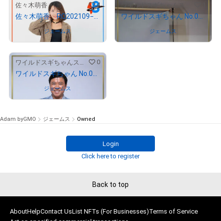
4
1
佐々木萌香
ワイルドスギちゃんストア
佐々木萌香 RQ202109−01
ワイルドスギちゃん No.01325
# 292/1000
# 125/1000
Owned by
ジェームス
Owned by
ジェームス
0
ワイルドスギちゃんストア
ワイルドスギちゃん No.00155
# 210/1000
# 655/1000
Owned by
ジェームス
Adam byGMO
ジェームス
Owned
Login
Click here to register
Back to top
About
Help
Contact Us
List NFTs (For Businesses)
Terms of Service