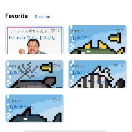
Favorite
See more
12
7
ワイルドスギちゃんストア
natsuki
Premiumワイルドスギちゃん No.00001
お魚『アジ』
¥
500,000
(
$
3,168.45
)
Owned by
usausa
6
13
natsuki
natsuki
お魚『アンコウ』
お魚『イシダイ』
Owned by
usausa
Owned by
りょう ながの
8
natsuki
お魚『カツオ』
Owned by
51k51k