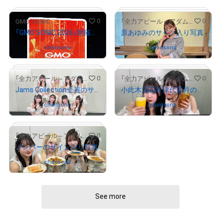
0
0
GMO SONIC
「全力アピール～アダムシアター～」NFTストア
「GMO SONIC 2026」開催記念NFT
原あゆみのサイン入り写真
Owned by
chansono
Owned by
chansono
0
0
「全力アピール～アダムシアター～」NFTストア
「全力アピール～アダムシアター～」NFTストア
Jams Collection全員のサイン入り写真
小此木流花＆津代美月のサイン入り写真
# 396/675
Owned by
chansono
Owned by
chansono
# 1334/2000
# 332/2000
# 247/2000
0
「全力アピール～アダムシアター～」NFTストア
メンバーのサイン入り写真
Owned by
chansono
# 1023/2000
See more