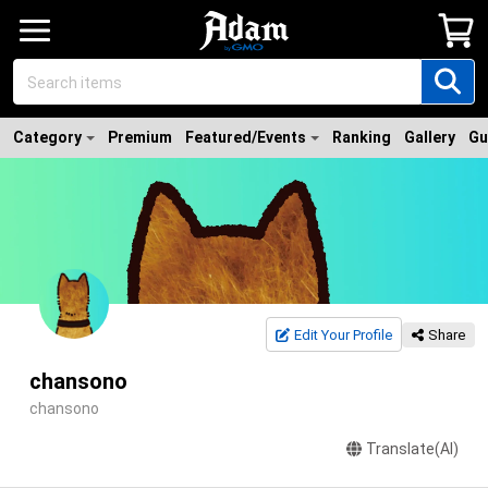
Category
Premium
Featured/Events
Ranking
Gallery
Gu
Edit Your Profile
Share
chansono
chansono
Translate(AI)