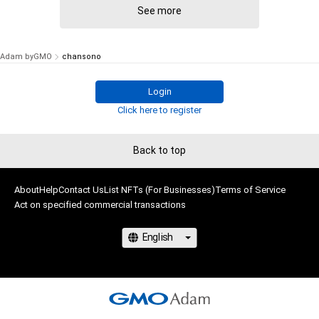
See more
Adam byGMO
chansono
Login
Click here to register
Back to top
About
Help
Contact Us
List NFTs (For Businesses)
Terms of Service
Act on specified commercial transactions