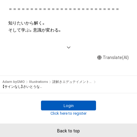
出願する権利を含みます。)を意味します。)は、本アイテムの著
作権を有する方、著作隣接権の権利者またはその管理委託を受
＝＝＝＝＝＝＝＝＝＝＝＝＝＝＝＝＝＝＝＝＝＝＝＝＝＝

けている者によって保護されています。そのため、本アイテム
を保有していたとしても、本アイテムに関する創作物にかかる
知りたいから解く。

知的財産権を有することを意味しません。

そして学ぶ。意識が変わる。

・本アイテムの著作権を有する方、著作隣接権の権利者またはそ
の管理委託を受けている者からの事前の同意なしに、上記の「本
＝＝＝＝＝＝＝＝＝＝＝＝＝＝＝＝＝＝＝＝＝＝＝＝＝＝

アイテムの保有者が有する権利」の範囲を超えた行為、知的財産
権を侵害するおそれのある行為(改変、公開、配布、逆コンパイ
Translate(AI)
私たちは”楽しみながら学ぶ”をコンセプトに、謎解きという遊
ル、リバースエンジニアリングを含みますが、これに限定されま
びを通してさまざまな社会問題について考えてもらうことを目
せん。)を行うことはできません。

的に活動しているクリエイター集団（一般社団法人）です。

・本アイテムに関する創作物の利用については、公序良俗や法令
Adam byGMO
Illustrations
謎解きエデュテイメント協会
に反する利用またはその恐れのある利用など、作成者が不適切
社名にもある「エデュテイメント」とは、教育（Education）とエ
【サインなし】さいとうなおき描き下ろしフルカラーイラスト（巨大怪獣ポリマドンの謎）
であると判断した場合、利用をお断りさせていただきます。

ンタメ(Entertainment)を掛け合わせた考え方で1970年ごろか
ら欧米を中心に広がり、日本でも少しずつ認知が広がってきて
Login
このアイテムに関するお問い合わせ先

います。

一般社団法人謎解きエデュテイメント協会

Click here to register
info@ed-nazo.org
特に、SDGsの目標達成に向けた取り組みが急務とされている現
代社会においては、さまざまな社会問題を知り、”自分ごと化”し
Back to top
て考えることで意識や行動が変わることが求められています。