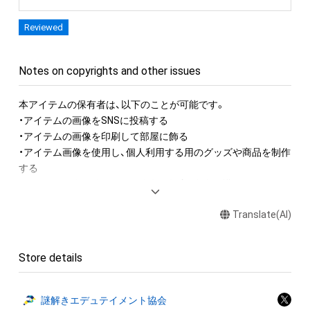
Reviewed
Notes on copyrights and other issues
本アイテムの保有者は、以下のことが可能です。

・アイテムの画像をSNSに投稿する

・アイテムの画像を印刷して部屋に飾る

・アイテム画像を使用し、個人利用する用のグッズや商品を制作
する

・アイテム画像を使用した二次創作物（ご自身で描いたイラスト
など）を作成する

Translate(AI)
アイテムに関する注意事項

・本アイテムに関する創作物(画像および映像、音楽、商標または
Store details
ロゴ等を含みますがこれらに限られません。)にかかる知的財産
権(著作権、特許権、実用新案権、商標権、意匠権その他の知的財
産権(それらの権利を取得し、又はそれらの権利につき登録等を
謎解きエデュテイメント協会