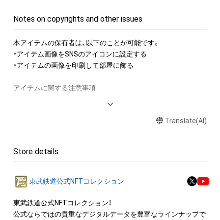
Notes on copyrights and other issues
本アイテムの保有者は、以下のことが可能です。

・アイテム画像をSNSのアイコンに設定する

・アイテムの画像を印刷して部屋に飾る

アイテムに関する注意事項

・本アイテムに関する創作物(画像および映像、音楽、商標または
ロゴ等を含みますがこれらに限られません。)にかかる知的財産
Translate(AI)
権(著作権、特許権、実用新案権、商標権、意匠権その他の知的財
産権(それらの権利を取得し、又はそれらの権利につき登録等を
出願する権利を含みます。)を意味します。)は、本アイテムの著
Store details
作権を有する方、著作隣接権の権利者またはその管理委託を受
けている者によって保護されています。そのため、本アイテム
を保有していたとしても、本アイテムに関する創作物にかかる
東武鉄道公式NFTコレクション
知的財産権を有することを意味しません。

・本アイテムの著作権を有する方、著作隣接権の権利者またはそ
東武鉄道公式NFTコレクション！

の管理委託を受けている者からの事前の同意なしに、上記の「本
公式ならではの貴重なデジタルデータを豊富なラインナップで