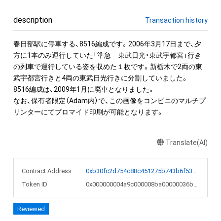
description
Transaction history
春日部駅に停車する、8516編成です。2006年3月17日まで、夕
方に1本のみ運行していた「準急　東武日光・東武宇都宮」行き
の列車で運行している姿を収めた１枚です。新栃木で2両の東
武宇都宮行きと4両の東武日光行きに分割していました。

8516編成は、2009年1月に廃車となりました。

なお、保有者限定（Adam内）で、この画像をコンビニのマルチプ
リンターにてブロマイド印刷が可能となります。
Translate(AI)
Contract Address
0xb30fc2d754c88c451275b743b6f530f19f643683
Token ID
0x000000004a9c000008ba00000036b3b6
Reviewed