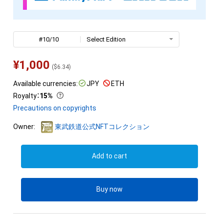
#10/10
Select Edition
¥
1,000
(
$
6.34
)
Available currencies:
JPY
ETH
Royalty
：
15%
Precautions on copyrights
Owner:
東武鉄道公式NFTコレクション
Add to cart
Buy now