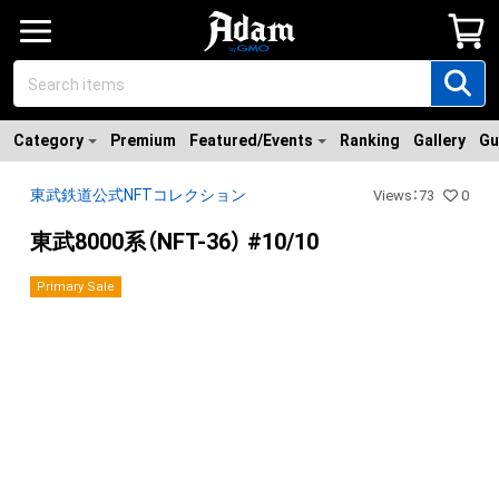
Category
Premium
Featured/Events
Ranking
Gallery
Gu
東武鉄道公式NFTコレクション
Views
：
73
0
東武8000系（NFT-36） #10/10
Primary Sale