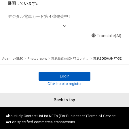
アイテムの保有者が有する権利」の範囲を超えた行為、知的財産
展開しています。

権を侵害するおそれのある行為(改変、公開、配布、逆コンパイ
ル、リバースエンジニアリングを含みますが、これに限定されま
デジタル電車カード第４弾発売中！

せん。)を行うことはできません。

今回は東武8000系を特集し、普段は立ち入ることのできない車
・本アイテムに関する創作物の利用については、公序良俗や法令
庫内で撮影した写真や、すでに廃車となった車両の現役時代に
に反する利用またはその恐れのある利用など、作成者が不適切
Translate(AI)
活躍している写真など、当社社員が撮影した公式ならではの貴
であると判断した場合、利用をお断りさせていただきます。

重な画像のＮＦＴを8種類ご用意しました。

また、本商品の保有者限定で、コンビニでのプリントが可能とな
このアイテムに関するお問い合わせ先

ります。これによりデジタル上で世界に一つだけのＮＦＴを楽
Adam byGMO
Photography
東武鉄道公式NFTコレクション
東武8000系（NFT-36）
東武鉄道株式会社お客さまセンター

しみながら、現実世界でも電車カードとしてお手元で保有いた
03-5962-0102（9:00～18:00 年中無休、ただし年末年始を除く）
だけます！

Login
Click here to register
◇第１弾、第３弾は、初回発売分完売

◇第２弾は引き続き初回発売中！◇

Back to top
＜9101編成引退記念！NFTコレクション＞

発売日：2024年2月29日10時～

今では見ることのできない 9101 編成の様々な姿をＮＦＴとし
About
Help
Contact Us
List NFTs (For Businesses)
Terms of Service
Act on specified commercial transactions
て復活させ、鉄道業界では初となる 360 度 VR 画像や貴重なカ
ットを盛り込んだデジタル電車カードに加え、行先方向幕回し