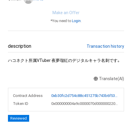
Make an Offer
*You need to
Login
.
description
Transaction history
ハコネクト所属VTuber 夜夢瑠紅のデジタルキャラ名刺です。
Translate(AI)
Contract Address
0xb30fc2d754c88c451275b743b6f530f19f643683
Token ID
0x000000004a9c0000070d000000220c31
Reviewed