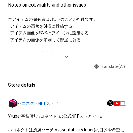
Notes on copyrights and other issues
本アイテムの保有者は、以下のことが可能です。

・アイテムの画像をSNSに投稿する

・アイテム画像をSNSのアイコンに設定する

・アイテムの画像を印刷して部屋に飾る

アイテムに関する注意事項

・本アイテムに関する創作物(画像および映像、音楽、商標または
Translate(AI)
ロゴ等を含みますがこれらに限られません。)にかかる知的財産
権(著作権、特許権、実用新案権、商標権、意匠権その他の知的財
産権(それらの権利を取得し、又はそれらの権利につき登録等を
Store details
出願する権利を含みます。)を意味します。)は、本アイテムの著
作権を有する方、著作隣接権の権利者またはその管理委託を受
けている者によって保護されています。そのため、本アイテム
ハコネクトNFTストア
を保有していたとしても、本アイテムに関する創作物にかかる
知的財産権を有することを意味しません。

Vtuber事務所「ハコネクト」の公式NFTストアです。

・本アイテムの著作権を有する方、著作隣接権の権利者またはそ
の管理委託を受けている者からの事前の同意なしに、上記の「本
ハコネクトは所属バーチャルyoutuber(Vtuber)の目的や希望に