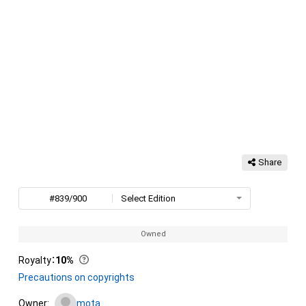
Share
#839/900
Select Edition
Owned
Royalty
：
10%
Precautions on copyrights
Owner:
mota