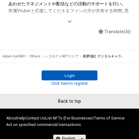
アイテムの保有者が有する権利」の範囲を超えた行為、知的財産
あわせたマネジメントや配信などの活動のサポートを行い、

権を侵害するおそれのある行為(改変、公開、配布、逆コンパイ
所属Vtuberと応援してくださるファンの方が共有する時間、思
ル、リバースエンジニアリングを含みますが、これに限定されま
い出、絆を大切にします。

せん。)を行うことはできません。

・本アイテムに関する創作物の利用については、公序良俗や法令
Translate(AI)
詳しくは公式サイトにてご確認ください。

に反する利用またはその恐れのある利用など、作成者が不適切
であると判断した場合、利用をお断りさせていただきます。

haconect.com/
Adam byGMO
Others
ハコネクトNFTストア
夜夢瑠紅 デジタルキャラ名刺
このアイテムに関するお問い合わせ先

haconect.com/contact/
twitter.com/haconect
Login
Click here to register
Back to top
About
Help
Contact Us
List NFTs (For Businesses)
Terms of Service
Act on specified commercial transactions