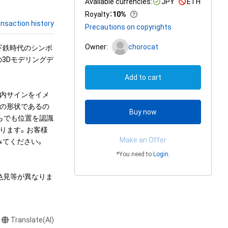
Available currencies:
JPY
ETH
Royalty
：
10%
nsaction history
Precautions on copyrights
Owner:
chorocat
下鉄時代のシンボ
の3Dモデリングデ
Add to cart
案内サインをイメ
型の形状であるの
Buy now
らでも位置を認識
ります。お客様
Make an Offer
てください。

*You need to
Login
.
色見等が異なりま
Translate(AI)