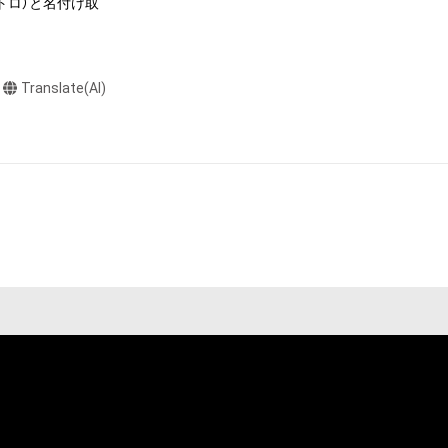
メトロ）と名付け取
や法令に反する利
と判断した場合、
Translate(AI)