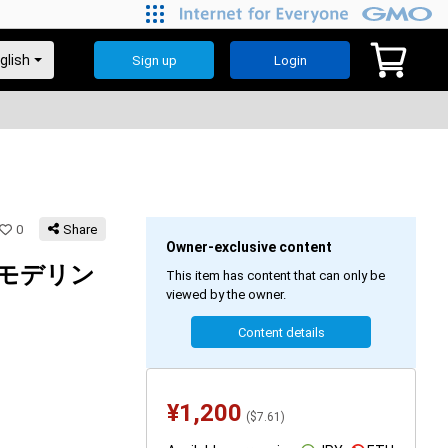
Sign up
Login
0
Share
Owner-exclusive content
クモデリン
This item has content that can only be
viewed by the owner.
Content details
¥
1,200
(
$
7.61
)