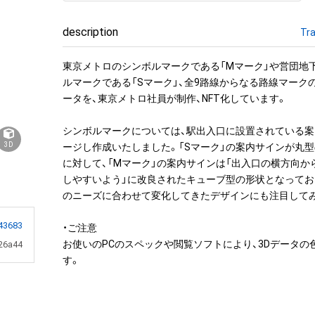
description
Tra
東京メトロのシンボルマークである「Mマーク」や営団地
ルマークである「Sマーク」、全9路線からなる路線マーク
ータを、東京メトロ社員が制作、NFT化しています。

シンボルマークについては、駅出入口に設置されている
3D
ージし作成いたしました。「Sマーク」の案内サインが丸
に対して、「Mマーク」の案内サインは「出入口の横方向か
しやすいよう」に改良されたキューブ型の形状となってお
のニーズに合わせて変化してきたデザインにも注目してみ
43683
・ご注意

お使いのPCのスペックや閲覧ソフトにより、3Dデータの
26a44
す。