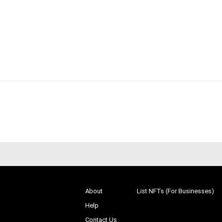
About
List NFTs (For Businesses)
Help
Contact Us