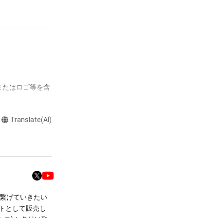
またはロゴ等を含
作権、特許権、実
利を取得し、又は
Translate(AI)
意味します。)
またはその管理委
本アイテムを保
る知的財産権を有
たはその管理委託
テムの保有者が有
に繋げていきたい
それのある行為
ートとして販売し
ングを含みますが、