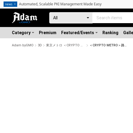
Automated, Scalable PKI Management Made Easy
news
Category
Premium
Featured/Events
Ranking
Gall
Adam byGMO
3D
東京メトロ ＜CRYPTO METRO＞
＜CRYPTO METRO＞路線マークモデリング_半蔵門線NFT