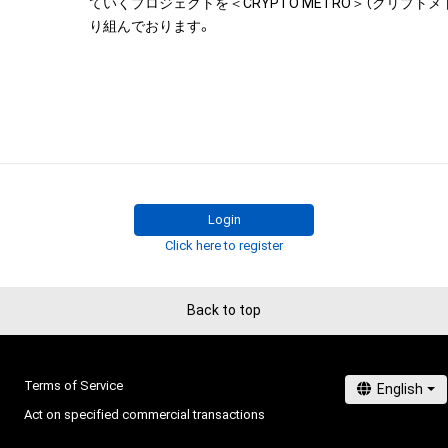
ていくプロジェクトを＜CRYPTO METRO＞（クリプト
これに限定されません。)を行うことはできません。

り組んでおります。
・本アイテムに関する創作物の利用については、公序良俗
用またはその恐れのある利用など、作成者が不適切である
利用をお断りさせていただきます。

このアイテムに関するお問い合わせ先

東京メトロお客様センター 

TEL:0570-200-222 （9:00～17:00 年中無休）
Login
Click here to register
Back to top
Terms of Service
Act on specified commercial transactions