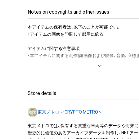
Notes on copyrights and other issues
本アイテムの保有者は、以下のことが可能です。

・アイテムの画像を印刷して部屋に飾る

アイテムに関する注意事項

・本アイテムに関する創作物(画像および映像、音楽、商標
みますがこれらに限られません。)にかかる知的財産権(著
用新案権、商標権、意匠権その他の知的財産権(それらの権
それらの権利につき登録等を出願する権利を含みます。)を
は、本アイテムの著作権を有する方、著作隣接権の権利者
託を受けている者によって保護されています。そのため、
Store details
有していたとしても、本アイテムに関する創作物にかか
することを意味しません。

東京メトロ ＜CRYPTO METRO＞
・本アイテムの著作権を有する方、著作隣接権の権利者ま
を受けている者からの事前の同意なしに、上記の「本アイ
東京メトロでは、保有する貴重な車両等のデータや将来
する権利」の範囲を超えた行為、知的財産権を侵害するお
歴史的に価値のあるアーカイブデータを制作し、NFTア
(改変、公開、配布、逆コンパイル、リバースエンジニアリ