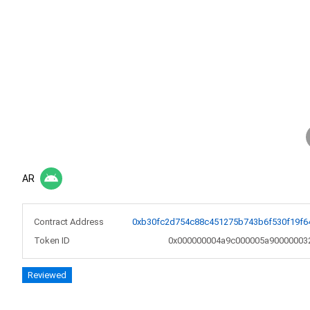
AR
Contract Address
0xb30fc2d754c88c451275b743b6f530f19f6
Token ID
0x000000004a9c000005a90000003
Reviewed