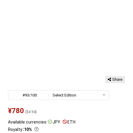
Share
#93/100
Select Edition
¥
780
(
$
4.94
)
Available currencies:
JPY
ETH
Royalty
：
10%