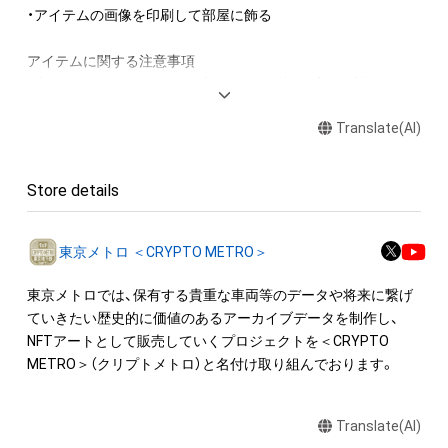
・アイテムの画像を印刷して部屋に飾る

アイテムに関する注意事項

・本アイテムに関する創作物(画像および映像、音楽、商標または
ロゴ等を含みますがこれらに限られません。)にかかる知的財産
Translate(AI)
権(著作権、特許権、実用新案権、商標権、意匠権その他の知的財
産権(それらの権利を取得し、又はそれらの権利につき登録等を
出願する権利を含みます。)を意味します。)は、本アイテムの著
Store details
作権を有する方、著作隣接権の権利者またはその管理委託を受
けている者によって保護されています。そのため、本アイテム
を保有していたとしても、本アイテムに関する創作物にかかる
東京メトロ ＜CRYPTO METRO＞
知的財産権を有することを意味しません。

・本アイテムの著作権を有する方、著作隣接権の権利者またはそ
東京メトロでは、保有する貴重な車両等のデータや将来に繋げ
の管理委託を受けている者からの事前の同意なしに、上記の「本
ていきたい歴史的に価値のあるアーカイブデータを制作し、
アイテムの保有者が有する権利」の範囲を超えた行為、知的財産
NFTアートとして販売していくプロジェクトを＜CRYPTO 
権を侵害するおそれのある行為(改変、公開、配布、逆コンパイ
METRO＞（クリプトメトロ）と名付け取り組んでおります。
ル、リバースエンジニアリングを含みますが、これに限定されま
せん。)を行うことはできません。

Translate(AI)
・本アイテムに関する創作物の利用については、公序良俗や法令