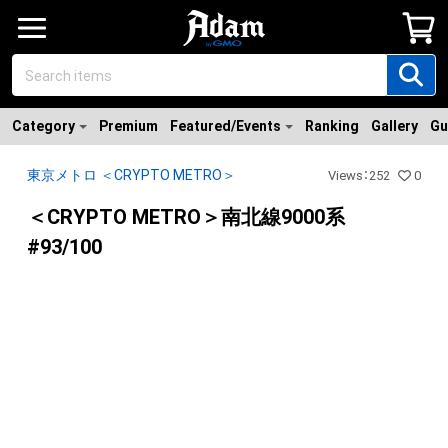
Category
Premium
Featured/Events
Ranking
Gallery
Gu
東京メトロ ＜CRYPTO METRO＞
Views
：
252
0
＜CRYPTO METRO＞南北線9000系
#93/100