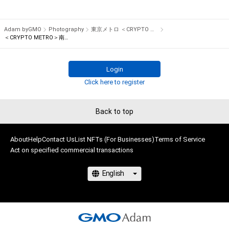
に反する利用またはその恐れのある利用など、作成者が不適切
であると判断した場合、利用をお断りさせていただきます。

Adam byGMO
Photography
東京メトロ ＜CRYPTO METRO＞
このアイテムに関するお問い合わせ先

＜CRYPTO METRO＞南北線9000系
東京メトロお客様センター 

TEL:0570-200-222 （9:00～17:00 年中無休）
Login
Click here to register
Back to top
About
Help
Contact Us
List NFTs (For Businesses)
Terms of Service
Act on specified commercial transactions