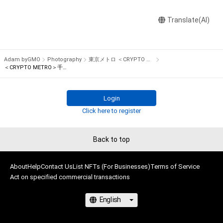
せん。)を行うことはできません。

Translate(AI)
・本アイテムに関する創作物の利用については、公序良俗や法令
に反する利用またはその恐れのある利用など、作成者が不適切
であると判断した場合、利用をお断りさせていただきます。

Adam byGMO
Photography
東京メトロ ＜CRYPTO METRO＞
このアイテムに関するお問い合わせ先

＜CRYPTO METRO＞千代田線06系
東京メトロお客様センター

TEL:0570-200-222 （9:00～17:00 年中無休）
Login
Click here to register
Back to top
About
Help
Contact Us
List NFTs (For Businesses)
Terms of Service
Act on specified commercial transactions