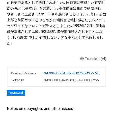
が必要であるとして設計されました。同時期に落成した有楽町
線07系とは基本設計を共通とし、車体前面は曲面で構成され、
やさしさと上品さ、スマートさを感じさせるフォルムとし、前面
上部と前面ガラスをゆるやかに傾斜させ軽快感をだしパノラミ
ックワイドなフロントガラスとしました。1992年12月に第1編
成が落成されて以降、第2編成以降が追加投入されることはな
く、10両編成1本しか存在しないレアな車両として活躍しまし
た。
Translate(AI)
Contract Address
0xb30fc2d754c88c451275b743b6f530f19f643683
Token ID
0x000000004a9c000005a90000002b5863
Reviewed
Notes on copyrights and other issues