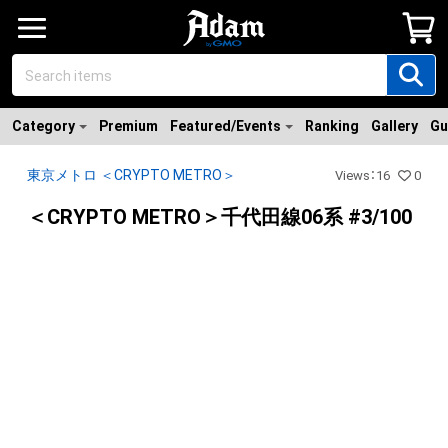
Category
Premium
Featured/Events
Ranking
Gallery
Gu
東京メトロ ＜CRYPTO METRO＞
Views
：
16
0
＜CRYPTO METRO＞千代田線06系 #3/100