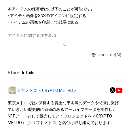
本アイテムの保有者は、以下のことが可能です。

・アイテム画像をSNSのアイコンに設定する

・アイテムの画像を印刷して部屋に飾る

アイテムに関する注意事項

・本アイテムに関する創作物(画像および映像、音楽、商標または
ロゴ等を含みますがこれらに限られません。)にかかる知的財産
Translate(AI)
権(著作権、特許権、実用新案権、商標権、意匠権その他の知的財
産権(それらの権利を取得し、又はそれらの権利につき登録等を
出願する権利を含みます。)を意味します。)は、本アイテムの著
Store details
作権を有する方、著作隣接権の権利者またはその管理委託を受
けている者によって保護されています。そのため、本アイテム
を保有していたとしても、本アイテムに関する創作物にかかる
東京メトロ ＜CRYPTO METRO＞
知的財産権を有することを意味しません。

・本アイテムの著作権を有する方、著作隣接権の権利者またはそ
東京メトロでは、保有する貴重な車両等のデータや将来に繋げ
の管理委託を受けている者からの事前の同意なしに、上記の「本
ていきたい歴史的に価値のあるアーカイブデータを制作し、
アイテムの保有者が有する権利」の範囲を超えた行為、知的財産
NFTアートとして販売していくプロジェクトを＜CRYPTO 
権を侵害するおそれのある行為(改変、公開、配布、逆コンパイ
METRO＞（クリプトメトロ）と名付け取り組んでおります。
ル、リバースエンジニアリングを含みますが、これに限定されま