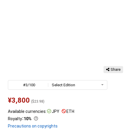
Share
#3/100
Select Edition
¥
3,800
(
$
23.98
)
Available currencies:
JPY
ETH
Royalty
：
10%
Precautions on copyrights