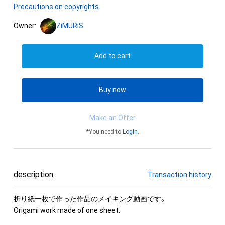
Precautions on copyrights
Owner:
ZiMURiS
Add to cart
Buy now
Make an Offer
*You need to
Login
.
description
Transaction history
折り紙一枚で作った作品のメイキング動画です。

Origami work made of one sheet.
