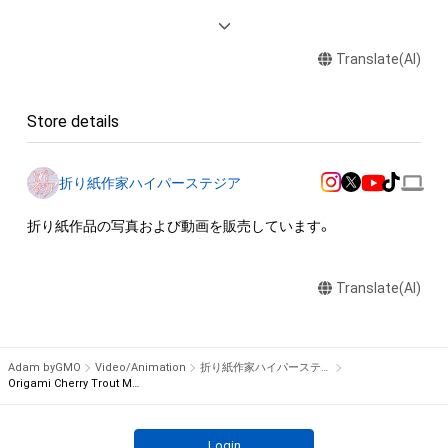
送る

Translate(AI)
アイテムに関する注意事項

・本アイテムに関する創作物(画像および映像、音楽、商標または
ロゴ等を含みますがこれらに限られません。)にかかる知的財産
Store details
権(著作権、特許権、実用新案権、商標権、意匠権その他の知的財
産権(それらの権利を取得し、又はそれらの権利につき登録等を
出願する権利を含みます。)を意味します。)は、本アイテムの著
折り紙作家ハイパーステジア
作権を有する方、著作隣接権の権利者またはその管理委託を受
けている者によって保護されています。そのため、本アイテム
折り紙作品の写真および動画を販売しています。
を保有していたとしても、本アイテムに関する創作物にかかる
知的財産権を有することを意味しません。

Translate(AI)
・本アイテムの著作権を有する方、著作隣接権の権利者またはそ
の管理委託を受けている者からの事前の同意なしに、上記の「本
アイテムの保有者が有する権利」の範囲を超えた行為、知的財産
権を侵害するおそれのある行為(改変、公開、配布、逆コンパイ
Adam byGMO
Video/Animation
折り紙作家ハイパーステジア
ル、リバースエンジニアリングを含みますが、これに限定されま
Origami Cherry Trout Making Video
せん。)を行うことはできません。

・本アイテムに関する創作物の利用については、公序良俗や法令
Login