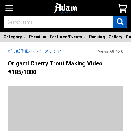
Category
Premium
Featured/Events
Ranking
Gallery
Gu
折り紙作家ハイパーステジア
Views
：
68
0
Origami Cherry Trout Making Video
#185/1000