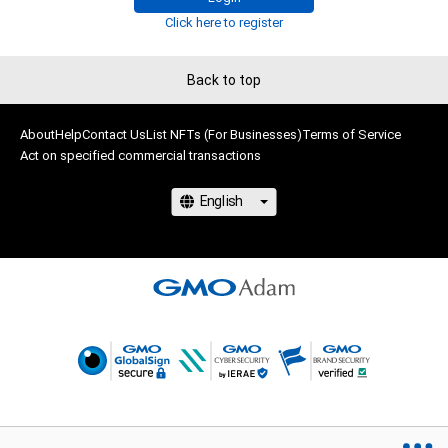
に反する利用またはその恐れのある利用など、作成者が不適切
Click here to register
であると判断した場合、利用をお断りさせていただきます。

・本アイテムの購入、売却および利用に関して、購入者、売却者、
保有者、その他第三者が損害を被った場合、その損害がいかなる
Back to top
原因で発生したものであっても、本アイテムの著作権を有する
方、著作隣接権の権利者またはその管理委託を受けている者は、
About
Help
Contact Us
List NFTs (For Businesses)
Terms of Service
Act on specified commercial transactions