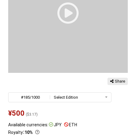
Share
#185/1000
Select Edition
¥
500
(
$
3.17
)
Available currencies:
JPY
ETH
Royalty
：
10%