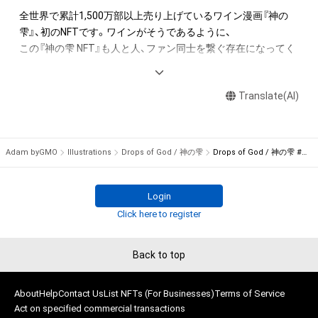
を保有していたとしても、本アイテムに関する創作物にかかる
全世界で累計1,500万部以上売り上げているワイン漫画『神の
知的財産権を有することを意味しません。

雫』、初のNFTです。ワインがそうであるように、

・本アイテムの著作権を有する方、著作隣接権の権利者またはそ
この『神の雫 NFT』も人と人、ファン同士を繋ぐ存在になってく
の管理委託を受けている者からの事前の同意なしに、上記の「本
れることを願ってリリースいたします。

アイテムの保有者が有する権利」の範囲を超えた行為、知的財産
最初のコレクションは単行本全44巻の表紙原画シリーズです。
権を侵害するおそれのある行為(改変、公開、配布、逆コンパイ
Translate(AI)
スタートは1～10巻までですが、

ル、リバースエンジニアリングを含みますが、これに限定されま
今後順次展開していきます。また、今後表紙以外の原画や単行
せん。)を行うことはできません。

本未収録のイラストの出品も企画検討しています。

・本アイテムに関する創作物の利用については、公序良俗や法令
さらに『神の雫 NFT』保有者への特別な体験の提供も検討して
Adam byGMO
Illustrations
Drops of God / 神の雫
Drops of God / 神の雫 #04
に反する利用またはその恐れのある利用など、作成者が不適切
います。

であると判断した場合、利用をお断りさせていただきます。

ヴィンテージワインのごとく大切に保管されていた作品から、
・本アイテムの購入、売却および利用に関して、購入者、売却者、
今回のためにオキモト・シュウ氏が

Login
保有者、その他第三者が損害を被った場合、その損害がいかなる
書き下ろした作品まで、『神の雫』の世界を新しい形で味わって
Click here to register
原因で発生したものであっても、本アイテムの著作権を有する
いただける作品をご用意いたします。

方、著作隣接権の権利者またはその管理委託を受けている者は、
ぜひあなたのNFTコレクションに『神の雫』を追加し、これから
Back to top
何らの法的責任も負わないものとします。

の展開を一緒に楽しんでください。

まだ見ぬ『神の雫』に乾杯。

About
Help
Contact Us
List NFTs (For Businesses)
Terms of Service
■The owner of the item has the following rights:

Act on specified commercial transactions
【亜樹直氏 コメント】
