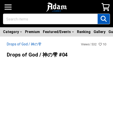
Category
Premium
Featured/Events
Ranking
Gallery
Gu
Drops of God / 神の雫
Views
：
532
10
Drops of God / 神の雫 #04