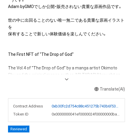
Adam byGMOでしか公開・販売されない貴重な原画作品です。

世の中に出回ることのない唯一無二である貴重な原画イラスト
を

保有することで新しい体験価値を楽しんでください。

The First NFT of "The Drop of God"

The Vol.4 of "The Drop of God" by a manga artist Okimoto 
Shu and the original manga author, AGI TADASHI brought an 
unprecedented wine boom to the world original cover 
illustrations(color).

Translate(AI)
These are rare original artworks, published and sold only by 
Adam byGMO.

Contract Address
0xb30fc2d754c88c451275b743b6f530f19f643683
Token ID
0x0000000041ef0000024f00000000bad1
Enjoy a new experiential value by owning a unique and 
precious original illustration that will never appear on the 
Reviewed
market.