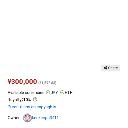
Share
¥
300,000
(
$
1,892.83
)
Available currencies:
JPY
ETH
Royalty
：
10%
Precautions on copyrights
Owner:
kenkenpa3411