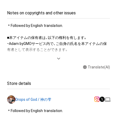
Notes on copyrights and other issues
＊Followed by English translation.

■本アイテムの保有者は、以下の権利を有します。　 

・Adam byGMOサービス内で、ご自身の氏名を本アイテムの保
有者として表示することができます。 

本アイテムに関する注意事項 

Translate(AI)
・本アイテムを複製することはできません。 

・本アイテムを商用利用することはできません。 

・本アイテムに関する創作物(画像および映像、音楽、商標または
Store details
ロゴ等を含みますがこれらに限られません。)にかかる知的財産
権(著作権、特許権、実用新案権、商標権、意匠権その他の知的財
産権(それらの権利を取得し、又はそれらの権利につき登録等を
Drops of God / 神の雫
出願する権利を含みます。)を意味します。)は、本アイテムの著
作権を有する方、著作隣接権の権利者またはその管理委託を受
＊Followed by English translation.

けている者によって保護されています。そのため、本アイテム