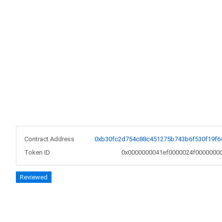
Contract Address
0xb30fc2d754c88c451275b743b6f530f19f6
Token ID
0x0000000041ef0000024f0000000
Reviewed