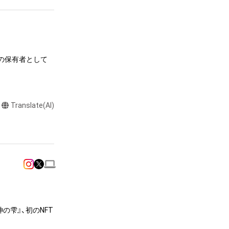
者様へAdam 
ら送付に関するご連
ム株式会社より提
セキュリティポリシ
しません。出荷
ムの保有者として
 NIKKO株式
いませ。

Translate(AI)
またはロゴ等を含
o Shu and the 
作権、特許権、実
dented wine 
利を取得し、又は
意味します。)
またはその管理委
y by Adam 
本アイテムを保
 cover, and 
る知的財産権を有
の雫』、初のNFT
cious original 
たはその管理委託