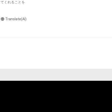
ってくれることを
テムの保有者が有
それのある行為
です。スタートは
ングを含みますが、
Translate(AI)
ustrations not 
単行本未収録の
や法令に反する利
と判断した場合、
しています。

から、今回のため
却者、保有者、そ
因で発生したもの
l book" is 
わっていただける
の権利者またはそ
econd 
ものとします。



れからの展開を一
ook" will be 
 byGMO. They 
dam by GMO 
 the prize upon 
O Adam, Inc.  
かった『神の雫』
d by GMO Adam, 
KO Inc.'s" 
元にお届けできる
r than that 