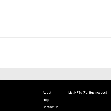
About
List NFTs (For Businesses)
Help
Contact Us