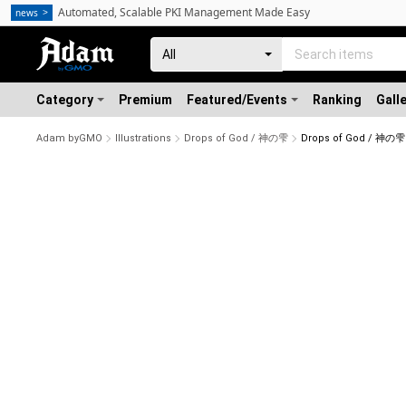
Automated, Scalable PKI Management Made Easy
news
Category
Premium
Featured/Events
Ranking
Gall
Adam byGMO
Illustrations
Drops of God / 神の雫