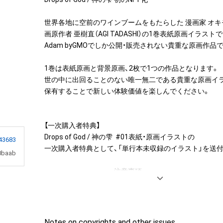
世界各地に空前のワインブームをもたらした 漫画家 オキ
画原作者 亜樹直（AGI TADASHI）の1巻表紙原画イラストで
Adam byGMOでしか公開・販売されない貴重な原画作品で
1巻は表紙原画と背景原画、2枚で1つの作品となります。

世の中に出回ることのない唯一無二である貴重な原画イラ
保有することで新しい体験価値を楽しんでください。

【一次購入者特典】

Drops of God / 神の雫  #01表紙・原画イラストの

43683
一次購入者特典として、「単行本未収録のイラスト」を送付
0baab
＝＝＝＝＝＝＝＝＝＝注意事項＝＝＝＝＝＝＝＝

・本アイテムは表紙原画です

・「単行本未収録のイラスト」は一次購入者限定となります。
二次購入者以降は作品のみのご購入となりますので、ご注
単行本未収録のイラストをお届けするにあたり、GMOア
Notes on copyrights and other issues