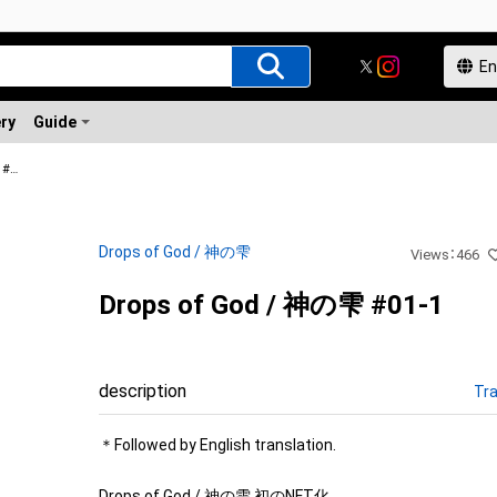
ery
Guide
Drops of God / 神の雫 #01-1
Drops of God / 神の雫
Views
：
466
Drops of God / 神の雫 #01-1
description
Tra
＊Followed by English translation.

Drops of God / 神の雫 初のNFT化
