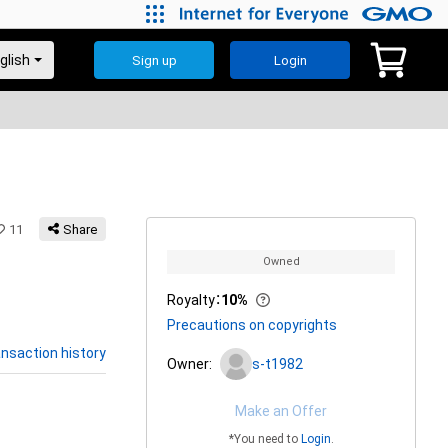
Sign up
Login
11
Share
Owned
Royalty
：
10%
Precautions on copyrights
nsaction history
Owner:
s-t1982
Make an Offer
*You need to
Login
.