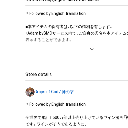
当選者様のご登録メールアドレスの提供を受けた上で、 当選
byGMOの認定代理店である「GMO NIKKO株式会社」か
＊Followed by English translation.

絡をいたします。予めご了承ください。 なお、GMOアダ
供されたメールアドレスは、「GMO NIKKO株式会社」の
■本アイテムの保有者は、以下の権利を有します。　 

ーに基づき適切に管理され、上記目的以外には一切使用致
・Adam byGMOサービス内で、ご自身の氏名を本アイテ
後の破損、汚損及び紛失・盗難が生じた場合であっても、「GMO
表示することができます。 

会社」では一切の補償は出来かねますので何卒ご容赦くださ
本アイテムに関する注意事項 

・本アイテムを複製することはできません。 

The First NFT of "The Drop of God"

・本アイテムを商用利用することはできません。 

・本アイテムに関する創作物(画像および映像、音楽、商標
Store details
The Vol.1 of "The Drop of God" by a manga artist Okimot
みますがこれらに限られません。)にかかる知的財産権(著
original manga author, AGI TADASHI brought an unprece
用新案権、商標権、意匠権その他の知的財産権(それらの権
boom to the world original cover illustrations.

Drops of God / 神の雫
それらの権利につき登録等を出願する権利を含みます。)を
は、本アイテムの著作権を有する方、著作隣接権の権利者
These are rare original artworks, published and sold onl
＊Followed by English translation.

託を受けている者によって保護されています。そのため、
byGMO. Vol.1 is a work of art with two pieces, the original
有していたとしても、本アイテムに関する創作物にかか
background artwork. 

全世界で累計1,500万部以上売り上げているワイン漫画『神
することを意味しません。

Enjoy a new experiential value by owning a unique and pre
です。ワインがそうであるように、

・本アイテムの著作権を有する方、著作隣接権の権利者ま
illustration that will never appear on the market.
