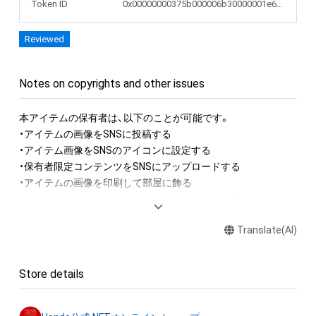
Token ID
0x00000000375b000006b30000001e684c
Reviewed
Notes on copyrights and other issues
本アイテムの保有者は、以下のことが可能です。

・アイテムの画像をSNSに投稿する

・アイテム画像をSNSのアイコンに設定する

・保有者限定コンテンツをSNSにアップロードする

・アイテムの画像を印刷して部屋に飾る

・アイテムの画像を使用してメッセージカードを制作し友達に
送る

Translate(AI)
アイテムに関する注意事項

・本アイテムに関する創作物(画像および映像、音楽、商標または
Store details
ロゴ等を含みますがこれらに限られません。)にかかる知的財産
権(著作権、特許権、実用新案権、商標権、意匠権その他の知的財
産権(それらの権利を取得し、又はそれらの権利につき登録等を