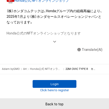
Honda公式 NFTオンラインショップ
出願する権利を含みます。)を意味します。)は、本アイテムの著
作権を有する方、著作隣接権の権利者またはその管理委託を受
（株）ホンダコムテックは、Hondaグループ内の組織再編により、
けている者によって保護されています。そのため、本アイテム
2025年1月より（株）ホンダセールスオペレーションジャパンと
を保有していたとしても、本アイテムに関する創作物にかかる
なっております。

知的財産権を有することを意味しません。

・本アイテムの著作権を有する方、著作隣接権の権利者またはそ
Honda公式のNFTオンラインショップとなります

の管理委託を受けている者からの事前の同意なしに、上記の「本
アイテムの保有者が有する権利」の範囲を超えた行為、知的財産
＜無料プレゼントは下記URLから取得可能＞

権を侵害するおそれのある行為(改変、公開、配布、逆コンパイ
Translate(AI)
ル、リバースエンジニアリングを含みますが、これに限定されま
adam.jp/airdrops/Honda_final01_230328?
せん。)を行うことはできません。

aid=ec10d98ab4ea4f40b79b589723049007
・本アイテムに関する創作物の利用については、公序良俗や法令
Adam byGMO
Art
Honda公式 NFTオンラインショップ
22M CIVIC TYPE R キースケッチ
に反する利用またはその恐れのある利用など、作成者が不適切
であると判断した場合、利用をお断りさせていただきます。

adam.jp/airdrops/Honda_final02_230328?
aid=ec10d98ab4ea4f40b79b589723049007
Login
このアイテムに関するお問い合わせ先

Click here to register
株式会社ホンダコムテック

TEL 0120-846-366
adam.jp/airdrops/Honda_key_230328?
Back to top
aid=ec10d98ab4ea4f40b79b589723049007