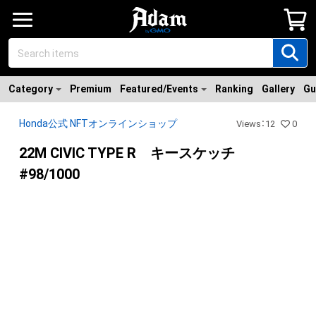
Category
Premium
Featured/Events
Ranking
Gallery
Gu
Honda公式 NFTオンラインショップ
Views
：
12
0
22M CIVIC TYPE R キースケッチ
#98/1000