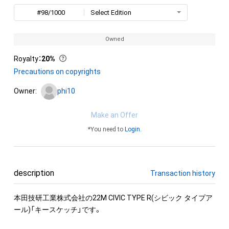
#98/1000
Select Edition
Owned
Royalty
：
20%
Precautions on copyrights
Owner:
phi10
Make an Offer
*You need to
Login
.
description
Transaction history
本田技研工業株式会社の22M CIVIC TYPE R(シビック タイプア
ール)「キースケッチ」です。
