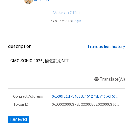
Make an Offer
*You need to
Login
.
description
Transaction history
「GMO SONIC 2026」開催記念NFT
Translate(AI)
Contract Address
0xb30fc2d754c88c451275b743b6f530f19f643683
Token ID
0x00000000375b000005d2000000390fc4
Reviewed