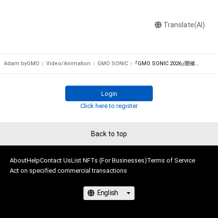
の管理委託を受けている者からの事前の同意なしに、上記の「本
アイテムの保有者が有する権利」の範囲を超えた行為、知的財産
Translate(AI)
権を侵害するおそれのある行為(改変、公開、配布、逆コンパイ
ル、リバースエンジニアリングを含みますが、これに限定されま
せん。)を行うことはできません。

・本アイテムに関する創作物の利用については、公序良俗や法令
Adam byGMO
Video/Animation
GMO SONIC
「GMO SONIC 2026」開催記念NFT
に反する利用またはその恐れのある利用など、作成者が不適切
Login
Click here to register
Back to top
About
Help
Contact Us
List NFTs (For Businesses)
Terms of Service
Act on specified commercial transactions