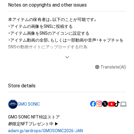
Notes on copyrights and other issues
本アイテムの保有者は、以下のことが可能です。

・アイテムの画像をSNSに投稿する

・アイテム画像をSNSのアイコンに設定する

・アイテム動画の全部、もしくは一部動画や音声・キャプチャを
SNSや動画サイトにアップロードする行為

アイテムに関する注意事項

Translate(AI)
・本アイテムに関する創作物(画像および映像、音楽、商標または
ロゴ等を含みますがこれらに限られません。)にかかる知的財産
権(著作権、特許権、実用新案権、商標権、意匠権その他の知的財
Store details
産権(それらの権利を取得し、又はそれらの権利につき登録等を
出願する権利を含みます。)を意味します。)は、本アイテムの著
作権を有する方、著作隣接権の権利者またはその管理委託を受
GMO SONIC
けている者によって保護されています。そのため、本アイテム
を保有していたとしても、本アイテムに関する創作物にかかる
GMO SONIC NFT特設ストア

知的財産権を有することを意味しません。

🎁限定NFTプレゼント中 ▶︎ 
・本アイテムの著作権を有する方、著作隣接権の権利者またはそ
adam.jp/airdrops/GMOSONIC2026-JAN