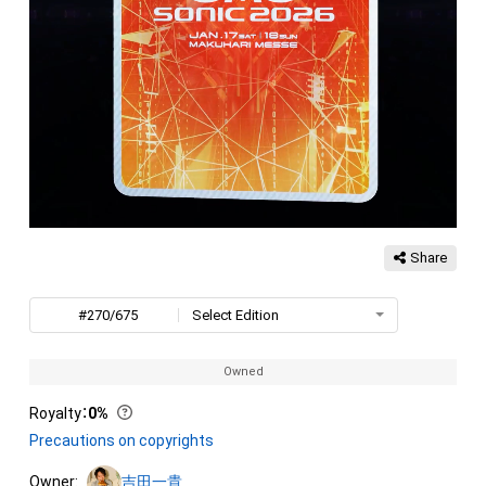
Share
#270/675
Select Edition
Owned
Royalty
：
0%
Precautions on copyrights
Owner:
吉田一貴