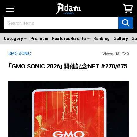
Category
Premium
Featured/Events
Ranking
Gallery
Gu
GMO SONIC
Views
：
13
0
「GMO SONIC 2026」開催記念NFT #270/675