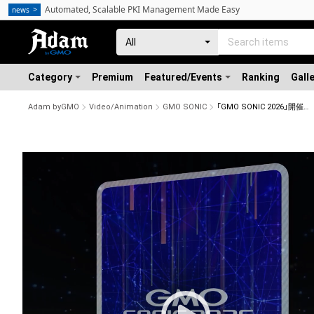
Automated, Scalable PKI Management Made Easy
news
Category
Premium
Featured/Events
Ranking
Gall
Adam byGMO
Video/Animation
GMO SONIC
「GMO SONIC 2026」開催記念NFT