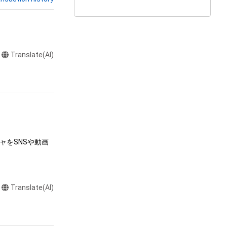
Translate(AI)
ャをSNSや動画
Translate(AI)
またはロゴ等を含
作権、特許権、実
利を取得し、又は
意味します。)