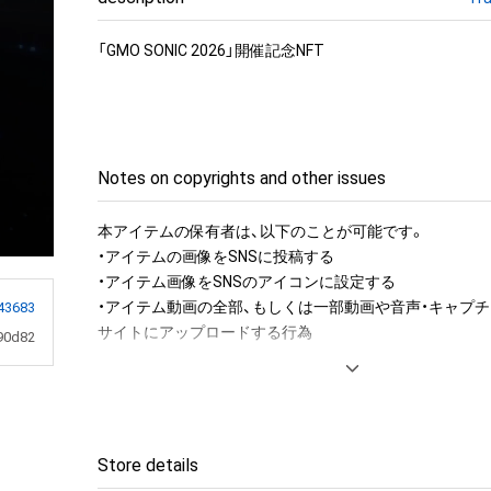
「GMO SONIC 2026」開催記念NFT
Notes on copyrights and other issues
本アイテムの保有者は、以下のことが可能です。

・アイテムの画像をSNSに投稿する

・アイテム画像をSNSのアイコンに設定する

・アイテム動画の全部、もしくは一部動画や音声・キャプチ
43683
サイトにアップロードする行為

90d82
アイテムに関する注意事項

・本アイテムに関する創作物(画像および映像、音楽、商標
みますがこれらに限られません。)にかかる知的財産権(著
用新案権、商標権、意匠権その他の知的財産権(それらの権
Store details
それらの権利につき登録等を出願する権利を含みます。)を