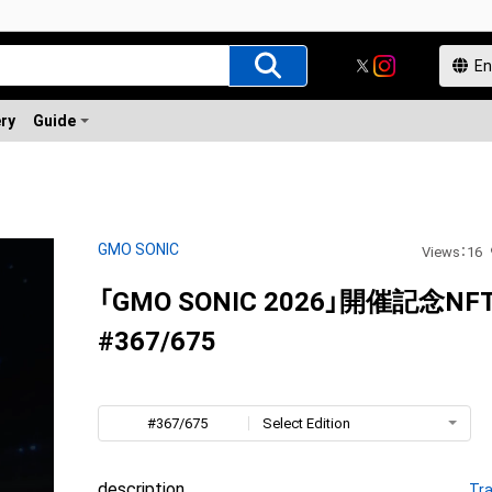
ery
Guide
GMO SONIC
Views
：
16
「GMO SONIC 2026」開催記念NF
#367/675
#367/675
Select Edition
description
Tra