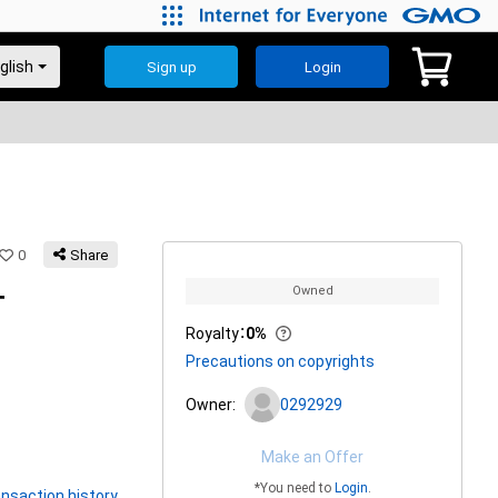
Sign up
Login
0
Share
Owned
T
Royalty
：
0%
Precautions on copyrights
Owner:
0292929
Make an Offer
*You need to
Login
.
nsaction history