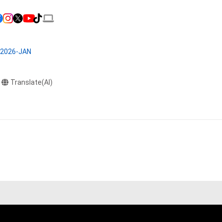
またはその管理委
本アイテムを保
る知的財産権を有
C2026-JAN
たはその管理委託
テムの保有者が有
それのある行為
Translate(AI)
ングを含みますが、
や法令に反する利
と判断した場合、