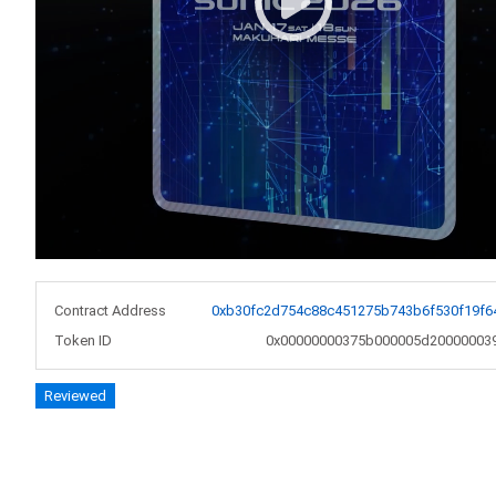
Contract Address
0xb30fc2d754c88c451275b743b6f530f19f6
Token ID
0x00000000375b000005d20000003
Reviewed