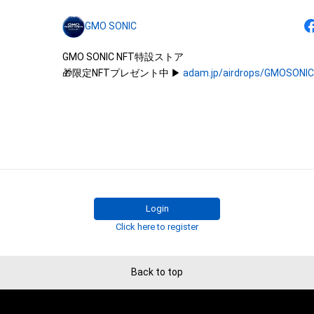
は、本アイテムの著作権を有する方、著作隣接権の権利者
GMO SONIC
託を受けている者によって保護されています。そのため、
有していたとしても、本アイテムに関する創作物にかか
GMO SONIC NFT特設ストア

することを意味しません。

🎁限定NFTプレゼント中 ▶︎ 
adam.jp/airdrops/GMOSONI
・本アイテムの著作権を有する方、著作隣接権の権利者ま
を受けている者からの事前の同意なしに、上記の「本アイ
する権利」の範囲を超えた行為、知的財産権を侵害するお
(改変、公開、配布、逆コンパイル、リバースエンジニアリ
これに限定されません。)を行うことはできません。

・本アイテムに関する創作物の利用については、公序良俗
用またはその恐れのある利用など、作成者が不適切である
Login
Click here to register
Back to top