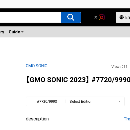
ery
Guide
GMO SONIC
Views
：
11
【GMO SONIC 2023】 #7720/999
#7720/9990
Select Edition
description
Tra