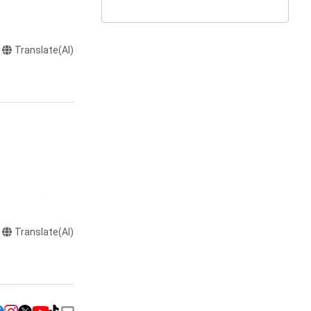
Translate(AI)
またはロゴ等を含
作権、特許権、実
Translate(AI)
利を取得し、又は
意味します。)
またはその管理委
本アイテムを保
る知的財産権を有