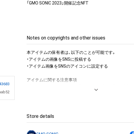
「GMO SONIC 2023」開催記念NFT
Notes on copyrights and other issues
本アイテムの保有者は、以下のことが可能です。

・アイテムの画像をSNSに投稿する

・アイテム画像をSNSのアイコンに設定する

アイテムに関する注意事項

43683
・本アイテムに関する創作物(画像および映像、音楽、商標
aab52
みますがこれらに限られません。)にかかる知的財産権(著
用新案権、商標権、意匠権その他の知的財産権(それらの権
それらの権利につき登録等を出願する権利を含みます。)を
は、本アイテムの著作権を有する方、著作隣接権の権利者
Store details
託を受けている者によって保護されています。そのため、
有していたとしても、本アイテムに関する創作物にかか