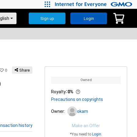
Sign up
Login
0
Share
Owned
0
Royalty
：
0%
Precautions on copyrights
Owner:
okam
nsaction history
Make an Offer
*You need to
Login
.