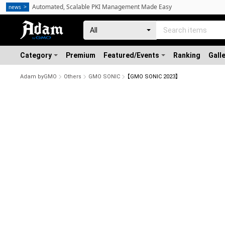
Automated, Scalable PKI Management Made Easy
news
Category
Premium
Featured/Events
Ranking
Gall
Adam byGMO
Others
GMO SONIC
【GMO SONIC 2023】