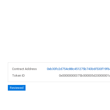
Contract Address
0xb30fc2d754c88c451275b743b6f530f19f6
Token ID
0x00000000375b000005d20000001
Reviewed