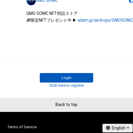
GMO SONIC
することを意味しません。

・本アイテムの著作権を有する方、著作隣接権の権利者ま
GMO SONIC NFT特設ストア

を受けている者からの事前の同意なしに、上記の「本アイ
🎁限定NFTプレゼント中 ▶︎ 
adam.jp/airdrops/GMOSONI
する権利」の範囲を超えた行為、知的財産権を侵害するお
(改変、公開、配布、逆コンパイル、リバースエンジニアリ
これに限定されません。)を行うことはできません。

・本アイテムに関する創作物の利用については、公序良俗
用またはその恐れのある利用など、作成者が不適切である
利用をお断りさせていただきます。
Login
Click here to register
Back to top
Terms of Service