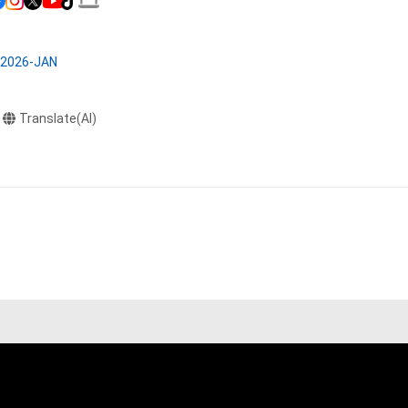
たはその管理委託
テムの保有者が有
C2026-JAN
それのある行為
ングを含みますが、
Translate(AI)
や法令に反する利
と判断した場合、