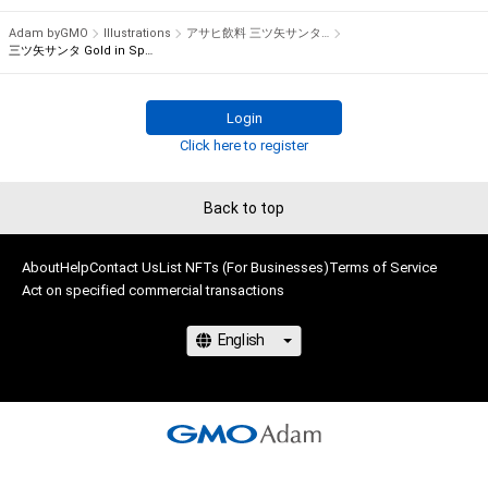
当企画では、そんな思いを込めて、三ツ矢サンタがクリスマスを
Adam byGMO
Illustrations
アサヒ飲料 三ツ矢サンタにお願いキャンペーン 特設NFTストア
三ツ矢サンタ Gold in Spring
Login
Click here to register
Back to top
About
Help
Contact Us
List NFTs (For Businesses)
Terms of Service
Act on specified commercial transactions