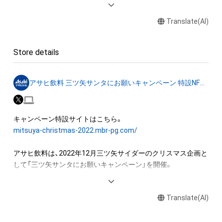
・本アイテムに関する創作物(画像および映像、音楽、商標または
Translate(AI)
ロゴ等を含みますがこれらに限られません。) にかかる知的財
産権(著作権、特許権、実用新案権、商標権、意匠権その他の知的
財産権(それらの権利を取得し、又はそれらの権利につき登録等
Store details
を出願する権利を含みます。) を意味します。) は、本アイテム
の著作権を有する方、著作隣接権の権利者またはその管理委託
を受けている者によって保護されています。

アサヒ飲料 三ツ矢サンタにお願いキャンペーン 特設NFTストア
そのため、本アイテムを保有していたとしても、本アイテムに関
する創作物にかかる知的財産権を有することを意味しません。

・本アイテムの著作権を有する方、著作隣接権の権利者またはそ
の管理委託を受けている者からの事前の同 意なしに、上記の
mitsuya-christmas-2022.mbr-pg.com/
「本アイテムの保有者が有する権利」の範囲を超えた行為、知的
財産権を侵害するおそれのある行為(改変、公開、配布、逆コンパ
アサヒ飲料は、2022年12月三ツ矢サイダーのクリスマス企画と
イル、リバースエンジニアリングを含みますが、これに限定され
して「三ツ矢サンタにお願いキャンペーン」を開催。

ません。) を行うことはできません。

・本アイテムに関する創作物の利用については、公序良俗や法令
三ツ矢ブランドは「Move your heart.」をメッセージとし、「爽や
に反する利用またはその恐れのある利用など、作成者が不適切
Translate(AI)
かさ」「すがすがしさ」「透明感」で、みなさまにワクワクを届け
であると判断した場合、利用をお断りさせていただきます。
ていきます！
