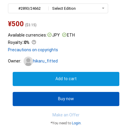
#2893/24662
Select Edition
¥
500
(
$
3.15
)
Available currencies:
JPY
ETH
Royalty
：
0%
Precautions on copyrights
Owner:
hikaru_fitted
Add to cart
Buy now
Make an Offer
*You need to
Login
.