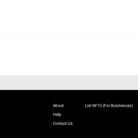
About
List NFTs (For Businesses)
Help
Contact Us