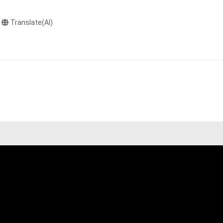
と判断した場合、
ONをゲットしよ
Translate(AI)
却者、保有者、そ
因で発生したもの
の権利者またはそ
ものとします。
