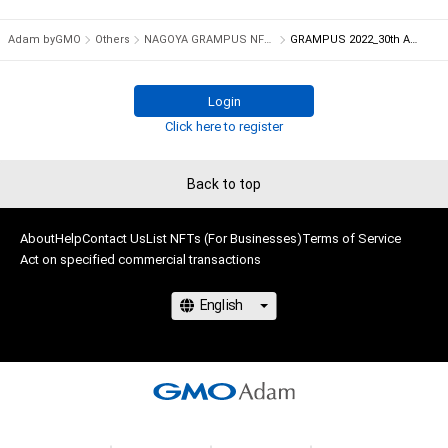
す。

・本アイテムの購入、売却および利用に関して、購入者、売却者、
Adam byGMO
Others
NAGOYA GRAMPUS NFT COLLECTION
GRAMPUS 2022_30th Anniversary
保有者、その他第三者が損害を被った場合、その損害がいかなる
原因で発生したものであっても、本アイテムの著作権を有する
方、著作隣接権の権利者またはその管理委託を受けている者は、
Login
何らの法的責任も負わないものとします。

Click here to register
本アイテムに関するお問い合わせ先

Back to top
株式会社名古屋グランパスエイト

nftcollection@nagoya-grampus-eight.co.jp
About
Help
Contact Us
List NFTs (For Businesses)
Terms of Service
Act on specified commercial transactions