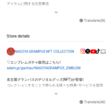
アイテムに関する注意事項

・本アイテムに関する創作物(画像および映像、音楽、商標または
ロゴ等を含みますがこれらに限られません。) にかかる知的財
Translate(AI)
産権(著作権、特許権、実用新案権、商標権、意匠権その他の知的
財産権(それらの権利を取得し、又はそれらの権利につき登録等
を出願する権利を含みます。) を意味します。) は、本アイテム
Store details
の著作権を有する方、著作隣接権の権利者またはその管理委託
を受けている者によって保護されています。

そのため、本アイテムを保有していたとしても、本アイテムに関
NAGOYA GRAMPUS NFT COLLECTION
する創作物にかかる知的財産権を有することを意味しません。

・本アイテムの著作権を有する方、著作隣接権の権利者またはそ
の管理委託を受けている者からの事前の同 意なしに、上記の
adam.jp/gachas/NAGOYAGRAMPUS_EMBLEM
「本アイテムの保有者が有する権利」の範囲を超えた行為、知的
財産権を侵害するおそれのある行為(改変、公開、配布、逆コンパ
名古屋グランパスのデジタルグッズ(NFT)が登場！

イル、リバースエンジニアリングを含みますが、これに限定され
コレクションすることで得られる様々な特典・サービスを提供
ません。) を行うことはできません。

予定。

・本アイテムに関する創作物の利用については、公序良俗や法令
に反する利用またはその恐れのある利用など、作成者が不適切
Translate(AI)
世界に一つしかない名古屋グランパスのNFT COLLECTIONをゲ
であると判断した場合、利用をお断りさせていただきま

ットしよう！