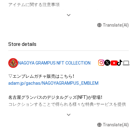
アイテムに関する注意事項

・本アイテムに関する創作物(画像および映像、音楽、商標または
ロゴ等を含みますがこれらに限られません。) にかかる知的財
Translate(AI)
産権(著作権、特許権、実用新案権、商標権、意匠権その他の知的
財産権(それらの権利を取得し、又はそれらの権利につき登録等
を出願する権利を含みます。) を意味します。) は、本アイテム
Store details
の著作権を有する方、著作隣接権の権利者またはその管理委託
を受けている者によって保護されています。

そのため、本アイテムを保有していたとしても、本アイテムに関
NAGOYA GRAMPUS NFT COLLECTION
する創作物にかかる知的財産権を有することを意味しません。

・本アイテムの著作権を有する方、著作隣接権の権利者またはそ
の管理委託を受けている者からの事前の同 意なしに、上記の
adam.jp/gachas/NAGOYAGRAMPUS_EMBLEM
「本アイテムの保有者が有する権利」の範囲を超えた行為、知的
財産権を侵害するおそれのある行為(改変、公開、配布、逆コンパ
名古屋グランパスのデジタルグッズ(NFT)が登場！

イル、リバースエンジニアリングを含みますが、これに限定され
コレクションすることで得られる様々な特典・サービスを提供
ません。) を行うことはできません。

予定。

・本アイテムに関する創作物の利用については、公序良俗や法令
に反する利用またはその恐れのある利用など、作成者が不適切
Translate(AI)
世界に一つしかない名古屋グランパスのNFT COLLECTIONをゲ
であると判断した場合、利用をお断りさせていただきま

ットしよう！