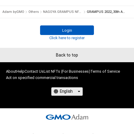
す。

・本アイテムの購入、売却および利用に関して、購入者、売却者、
Adam byGMO
Others
NAGOYA GRAMPUS NFT COLLECTION
GRAMPUS 2022_30th Anniversary
保有者、その他第三者が損害を被った場合、その損害がいかなる
原因で発生したものであっても、本アイテムの著作権を有する
方、著作隣接権の権利者またはその管理委託を受けている者は、
Login
何らの法的責任も負わないものとします。

Click here to register
本アイテムに関するお問い合わせ先

Back to top
株式会社名古屋グランパスエイト

nftcollection@nagoya-grampus-eight.co.jp
About
Help
Contact Us
List NFTs (For Businesses)
Terms of Service
Act on specified commercial transactions