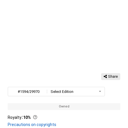
Share
#1594/29970
Select Edition
Owned
Royalty
：
10%
Precautions on copyrights