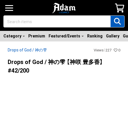
Category
Premium
Featured/Events
Ranking
Gallery
Gu
Drops of God / 神の雫
Views
：
227
0
Drops of God / 神の雫 【神咲 豊多香】
#42/200