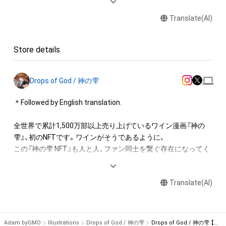
本アイテムに関する注意事項 

Translate(AI)
・本アイテムを複製することはできません。 

・本アイテムを商用利用することはできません。 

・本アイテムに関する創作物(画像および映像、音楽、商標または
Store details
ロゴ等を含みますがこれらに限られません。)にかかる知的財産
権(著作権、特許権、実用新案権、商標権、意匠権その他の知的財
産権(それらの権利を取得し、又はそれらの権利につき登録等を
Drops of God / 神の雫
出願する権利を含みます。)を意味します。)は、本アイテムの著
作権を有する方、著作隣接権の権利者またはその管理委託を受
＊Followed by English translation.

けている者によって保護されています。そのため、本アイテム
を保有していたとしても、本アイテムに関する創作物にかかる
全世界で累計1,500万部以上売り上げているワイン漫画『神の
知的財産権を有することを意味しません。

雫』、初のNFTです。ワインがそうであるように、

・本アイテムの著作権を有する方、著作隣接権の権利者またはそ
この『神の雫 NFT』も人と人、ファン同士を繋ぐ存在になってく
の管理委託を受けている者からの事前の同意なしに、上記の「本
れることを願ってリリースいたします。

アイテムの保有者が有する権利」の範囲を超えた行為、知的財産
最初のコレクションは単行本全44巻の表紙原画シリーズです。
権を侵害するおそれのある行為(改変、公開、配布、逆コンパイ
Translate(AI)
スタートは1～10巻までですが、

ル、リバースエンジニアリングを含みますが、これに限定されま
今後順次展開していきます。また、今後表紙以外の原画や単行
せん。)を行うことはできません。

本未収録のイラストの出品も企画検討しています。

・本アイテムに関する創作物の利用については、公序良俗や法令
さらに『神の雫 NFT』保有者への特別な体験の提供も検討して
Adam byGMO
Illustrations
Drops of God / 神の雫
Drops of God / 神の雫 【神咲 豊多香】