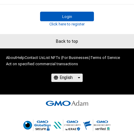
に反する利用またはその恐れのある利用など、作成者が不適切
います。

であると判断した場合、利用をお断りさせていただきます。

ヴィンテージワインのごとく大切に保管されていた作品から、
今回のためにオキモト・シュウ氏が

Login
書き下ろした作品まで、『神の雫』の世界を新しい形で味わって
Click here to register
■The owner of the item has the following rights:

いただける作品をご用意いたします。

- Show his/her name as the owner of the item in the Adam by 
ぜひあなたのNFTコレクションに『神の雫』を追加し、これから
Back to top
GMO service

の展開を一緒に楽しんでください。

まだ見ぬ『神の雫』に乾杯。

Matters that require attention on the item

About
Help
Contact Us
List NFTs (For Businesses)
Terms of Service
- This item may not be copied.

Act on specified commercial transactions
【亜樹直氏 コメント】

- The item may not be used for commercial purposes.

これまで漫画家自身とデザイナーしか現物を見たことのなかっ
- The intellectual property rights in the creative work 
た『神の雫』単行本全44巻の表紙原画。

(including but not limited to images, videos, music, 
門外不出のそれらの作品をNFT化することで、皆さんの元にお
trademarks, or logos) associated with the item are reserved 
届けできることになりました。

(including copyrights, patents, utility model rights, trademark 
モノクロの線画だったり、意外な背景が書き込まれていたり、私
rights, design rights, and other intellectual property rights 
たち原作者さえ知らない世界がそこにありました。2枚、3枚の
(including the right to obtain such rights or to apply for 
組み合わせのものもあります。それらすべてが『神の雫』の歴史
registration of such rights) are protected by the owner of the 
そのものです。

copyright, the owner of the neighboring rights, or the party 
entrusted with the management of those rights. Therefore, 
【『神の雫』とは】
