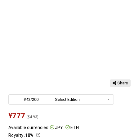
Share
#42/200
Select Edition
¥
777
(
$
4.93
)
Available currencies:
JPY
ETH
Royalty
：
10%