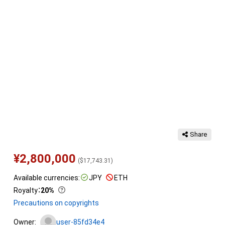
Share
¥
2,800,000
(
$
17,743.31
)
Available currencies:
JPY
ETH
Royalty
：
20%
Precautions on copyrights
Owner:
user-85fd34e4