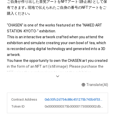
ご自身が作り出した茶筅アートをNFTアート（静止画）として保
有できます。現地で伝えられたご自身の番号のNFTアートをご
購入ください。

"CHASEN" is one of the works featured at the "NAKED ART 
STATION -KYOTO-" exhibition.

This is an interactive artwork crafted when you attend the 
exhibition and simulate creating your own bowl of tea, which 
is recorded using digital technology and generated into a 3D 
artwork.

You have the opportunity to own the CHASEN art you created 
in the form of an NFT art (still image). Please purchase the 
Translate(AI)
Contract Address
0xb30fc2d754c88c451275b743b6f530f19f643683
Token ID
0x00000000375b000001730000002dbd08