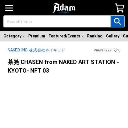
Category
Premium
Featured/Events
Ranking
Gallery
Gu
NAKED, INC. 株式会社ネイキッド
Views
：
227
0
茶筅 CHASEN from NAKED ART STATION -
KYOTO- NFT 03