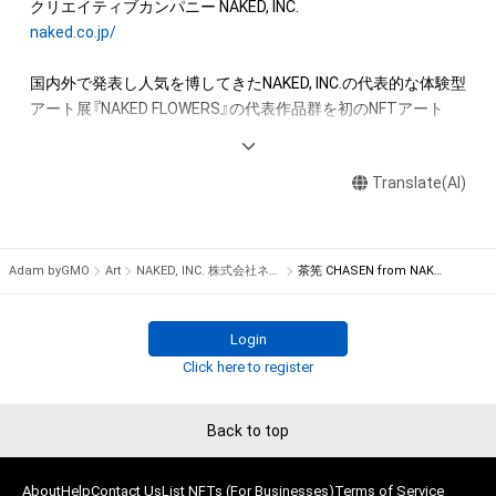
This note refers to all content such as images, text, audio, 
and videos (hereinafter referred to as ``Contents'') that can 
naked.co.jp/
be viewed, downloaded, or otherwise used by the purchaser 
or holder of this NFT (hereinafter referred to as ``Purchaser''). 
国内外で発表し人気を博してきたNAKED, INC.の代表的な体験型
Copyrights, patent rights, utility model rights, trademark 
アート展『NAKED FLOWERS』の代表作品群を初のNFTアート
rights, design rights, and any other intellectual property 
rights (including the right to apply for registration, etc.) is 
flowers.naked.works/collection/
reserved to NAKED, INC. In other words, owning the NFT or the 
Translate(AI)
data related to the Content (hereinafter referred to as the 
"NFT, etc.") does not mean receiving a transfer or license for 
the intellectual property rights related to the Contents.
Adam byGMO
Art
NAKED, INC. 株式会社ネイキッド
茶筅 CHASEN from NAKED ART STATION -KYOTO- NFT 03
Login
Click here to register
Back to top
About
Help
Contact Us
List NFTs (For Businesses)
Terms of Service