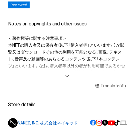
Reviewed
Notes on copyrights and other issues
＜著作権等に関する注意事項＞

本NFTの購入者又は保有者（以下「購入者等」といいます。）が閲
覧又はダウンロードその他の利用を可能となる、画像、テキス
ト、音声及び動画等のあらゆるコンテンツ（以下「本コンテン
ツ」といいます。なお、購入者等以外の者が利用可能であるか否
かを問いません。）に関する著作権、特許権、実用新案権、商標
権、意匠権その他一切の知的財産権（これらの権利について登録
Translate(AI)
等の出願をする権利を含みます。）は、株式会社ネイキッドに留
保されます。すなわち、本NFT又は本コンテンツにかかるデー
タ（以下「本NFT等」といいます）を保有することは、本コンテン
Store details
ツに関する知的財産権の譲渡又は利用許諾を受けることを意味
しません。

NAKED, INC. 株式会社ネイキッド
<Notes regarding usage and copyright>
