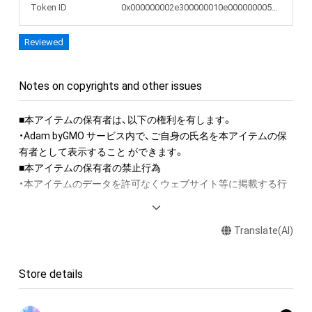
Token ID
0x000000002e300000010e000000005740
Reviewed
Notes on copyrights and other issues
■本アイテムの保有者は、以下の権利を有します。 

・Adam byGMO サービス内で、ご自身の氏名を本アイテムの保
有者として表示すること ができます。

■本アイテムの保有者の禁止行為

・本アイテムのデータを許可なくウェブサイト等に掲載する行
為

（本アイテムの作成者または第三者のライセンス保有者が認め
Translate(AI)
た場合を除く）

・本アイテムを商用利用する行為

・本アイテムを加工・複製する行為

Store details
■本アイテムに関する注意事項 
