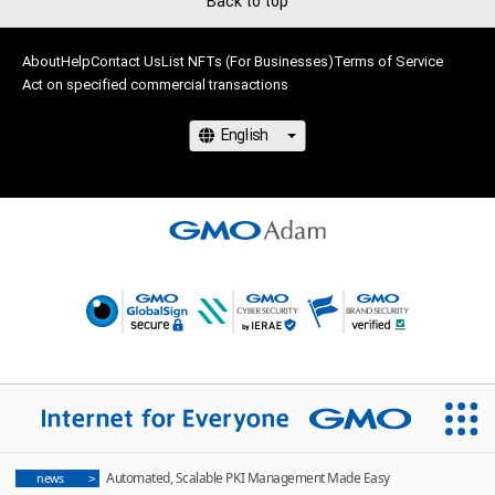
Back to top
About
Help
Contact Us
List NFTs (For Businesses)
Terms of Service
Act on specified commercial transactions
Automated, Scalable PKI Management Made Easy
news