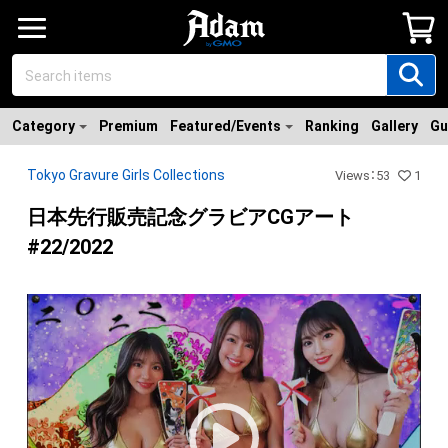
Category
Premium
Featured/Events
Ranking
Gallery
Gu
Tokyo Gravure Girls Collections
Views
：
53
1
日本先行販売記念グラビアCGアート
#22/2022