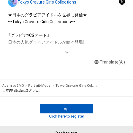
・本アイテムに関する創作物の利用については、公序良俗や法令
Tokyo Gravure Girls Collections
に反する利用またはその恐れのある利用など、作成者が不適切
であると判断した場合、利用をお断りさせていただきます。 

★日本のグラビアアイドルを世界に発信★

・本アイテムの購入、売却および利用に関して、購入者、売却者、
〜Tokyo Gravure Girls Collections〜

保有者、その他第三者が損害を被った場合、その損害がいかなる
原因で発生したものであっても、本アイテムの作成者または第
『グラビア×CGアート』

三者のライセンス保有者は、何らの法的責任も負わないものと
日本の人気グラビアアイドルが続々登場！

します。

セクシーとCGアートが融合する動くデジタルトレーディング
カード！

【このアイテムに関するお問い合わせ先】

Translate(AI)
tggc-nftart@ax-on.co.jp
twitter.com/tggc2022
Adam byGMO
Portrait/Model
Tokyo Gravure Girls Collections
日本先行販売記念グラビアCGアート
Login
Click here to register