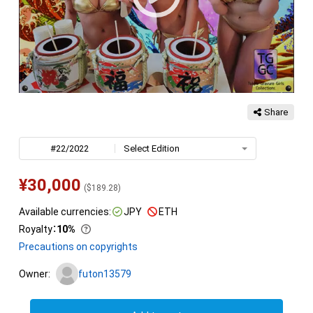
Share
#22/2022
Select Edition
¥
30,000
(
$
189.28
)
Available currencies:
JPY
ETH
Royalty
：
10%
Precautions on copyrights
Owner:
futon13579