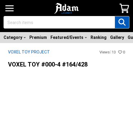
Category
Premium
Featured/Events
Ranking
Gallery
Gu
VOXEL TOY PROJECT
Views
：
13
0
VOXEL TOY #000-4 #164/428