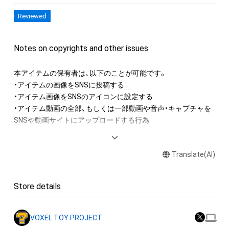
Reviewed
Notes on copyrights and other issues
本アイテムの保有者は、以下のことが可能です。

・アイテムの画像をSNSに投稿する

・アイテム画像をSNSのアイコンに設定する

・アイテム動画の全部、もしくは一部動画や音声・キャプチャを
SNSや動画サイトにアップロードする行為

アイテムに関する注意事項

Translate(AI)
・本アイテムに関する創作物(画像および映像、音楽、商標または
ロゴ等を含みますがこれらに限られません。)にかかる知的財産
権(著作権、特許権、実用新案権、商標権、意匠権その他の知的財
Store details
産権(それらの権利を取得し、又はそれらの権利につき登録等を
出願する権利を含みます。)を意味します。)は、本アイテムの著
作権を有する方、著作隣接権の権利者またはその管理委託を受
VOXEL TOY PROJECT
けている者によって保護されています。そのため、本アイテム