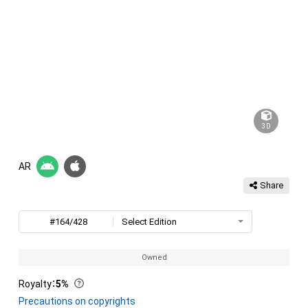
3D
AR
Share
#164/428
Select Edition
Owned
Royalty
：
5%
Precautions on copyrights