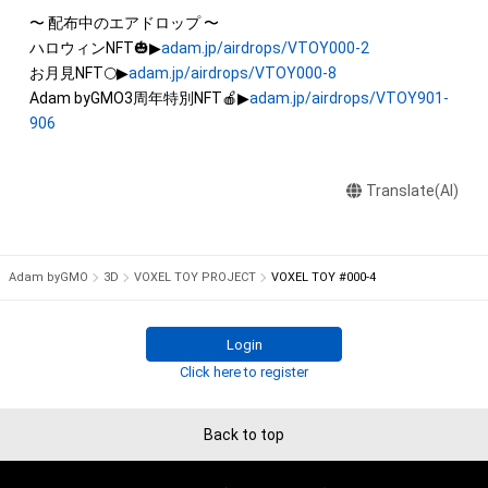
を保有していたとしても、本アイテムに関する創作物にかかる
〜 配布中のエアドロップ 〜

知的財産権を有することを意味しません。

ハロウィンNFT🎃▶
adam.jp/airdrops/VTOY000-2
・本アイテムの著作権を有する方、著作隣接権の権利者またはそ
お月見NFT🌕▶
adam.jp/airdrops/VTOY000-8
の管理委託を受けている者からの事前の同意なしに、上記の「本
Adam byGMO3周年特別NFT🍎▶
adam.jp/airdrops/VTOY901-
アイテムの保有者が有する権利」の範囲を超えた行為、知的財産
906
権を侵害するおそれのある行為(改変、公開、配布、逆コンパイ
ル、リバースエンジニアリングを含みますが、これに限定されま
Translate(AI)
せん。)を行うことはできません。

・本アイテムに関する創作物の利用については、公序良俗や法令
に反する利用またはその恐れのある利用など、作成者が不適切
Adam byGMO
3D
VOXEL TOY PROJECT
VOXEL TOY #000-4
Login
Click here to register
Back to top