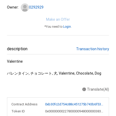
Owner:
0292929
Make an Offer
*You need to
Login
.
description
Transaction history
Valentine

バレンタイン, チョコレート, 犬, Valentine, Chocolate, Dog
Translate(AI)
Contract Address
0xb30fc2d754c88c451275b743b6f530f19f643683
Token ID
0x0000000022780000094800000038383a