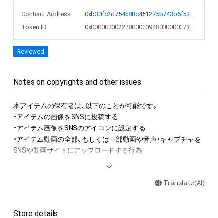
Contract Address
0xb30fc2d754c88c451275b743b6f530f19f643683
Token ID
0x00000000227800000948000000373aea
Reviewed
Notes on copyrights and other issues
本アイテムの保有者は、以下のことが可能です。

・アイテムの画像をSNSに投稿する

・アイテム画像をSNSのアイコンに設定する

・アイテム動画の全部、もしくは一部動画や音声・キャプチャを
SNSや動画サイトにアップロードする行為

アイテムに関する注意事項

Translate(AI)
・本アイテムに関する創作物(画像および映像、音楽、商標または
ロゴ等を含みますがこれらに限られません。)にかかる知的財産
権(著作権、特許権、実用新案権、商標権、意匠権その他の知的財
Store details
産権(それらの権利を取得し、又はそれらの権利につき登録等を