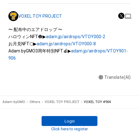
出願する権利を含みます。)を意味します。)は、本アイテムの著
作権を有する方、著作隣接権の権利者またはその管理委託を受
VOXEL TOY PROJECT
けている者によって保護されています。そのため、本アイテム
を保有していたとしても、本アイテムに関する創作物にかかる
〜 配布中のエアドロップ 〜

知的財産権を有することを意味しません。

ハロウィンNFT🎃▶
adam.jp/airdrops/VTOY000-2
・本アイテムの著作権を有する方、著作隣接権の権利者またはそ
お月見NFT🌕▶
adam.jp/airdrops/VTOY000-8
の管理委託を受けている者からの事前の同意なしに、上記の「本
Adam byGMO3周年特別NFT🍎▶
adam.jp/airdrops/VTOY901-
アイテムの保有者が有する権利」の範囲を超えた行為、知的財産
906
権を侵害するおそれのある行為(改変、公開、配布、逆コンパイ
ル、リバースエンジニアリングを含みますが、これに限定されま
Translate(AI)
せん。)を行うことはできません。

・本アイテムに関する創作物の利用については、公序良俗や法令
に反する利用またはその恐れのある利用など、作成者が不適切
Adam byGMO
Others
VOXEL TOY PROJECT
VOXEL TOY #904
Login
Click here to register