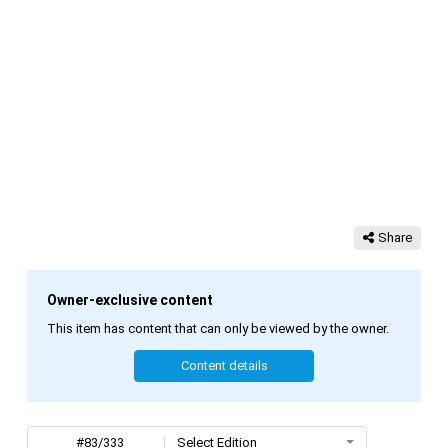
Share
Owner-exclusive content
This item has content that can only be viewed by the owner.
Content details
#83/333
Select Edition