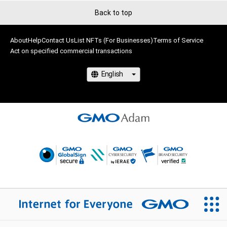
Back to top
About
Help
Contact Us
List NFTs (For Businesses)
Terms of Service
Act on specified commercial transactions