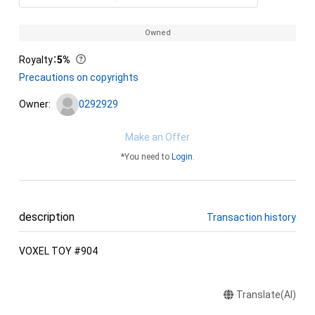
Owned
Royalty
：
5%
Precautions on copyrights
Owner:
0292929
Make an Offer
*You need to
Login
.
description
Transaction history
VOXEL TOY #904
Translate(AI)