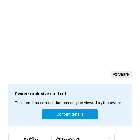
Share
Owner-exclusive content
This item has content that can only be viewed by the owner.
Content details
#59/333
Select Edition