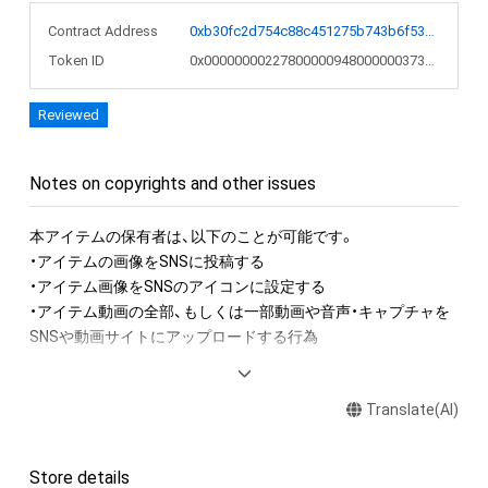
Contract Address
0xb30fc2d754c88c451275b743b6f530f19f643683
Token ID
0x00000000227800000948000000373ad2
Reviewed
Notes on copyrights and other issues
本アイテムの保有者は、以下のことが可能です。

・アイテムの画像をSNSに投稿する

・アイテム画像をSNSのアイコンに設定する

・アイテム動画の全部、もしくは一部動画や音声・キャプチャを
SNSや動画サイトにアップロードする行為

アイテムに関する注意事項

Translate(AI)
・本アイテムに関する創作物(画像および映像、音楽、商標または
ロゴ等を含みますがこれらに限られません。)にかかる知的財産
権(著作権、特許権、実用新案権、商標権、意匠権その他の知的財
Store details
産権(それらの権利を取得し、又はそれらの権利につき登録等を