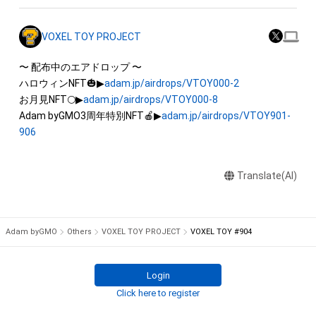
出願する権利を含みます。)を意味します。)は、本アイテムの著
作権を有する方、著作隣接権の権利者またはその管理委託を受
VOXEL TOY PROJECT
けている者によって保護されています。そのため、本アイテム
を保有していたとしても、本アイテムに関する創作物にかかる
〜 配布中のエアドロップ 〜

知的財産権を有することを意味しません。

ハロウィンNFT🎃▶
adam.jp/airdrops/VTOY000-2
・本アイテムの著作権を有する方、著作隣接権の権利者またはそ
お月見NFT🌕▶
adam.jp/airdrops/VTOY000-8
の管理委託を受けている者からの事前の同意なしに、上記の「本
Adam byGMO3周年特別NFT🍎▶
adam.jp/airdrops/VTOY901-
アイテムの保有者が有する権利」の範囲を超えた行為、知的財産
906
権を侵害するおそれのある行為(改変、公開、配布、逆コンパイ
ル、リバースエンジニアリングを含みますが、これに限定されま
Translate(AI)
せん。)を行うことはできません。

・本アイテムに関する創作物の利用については、公序良俗や法令
に反する利用またはその恐れのある利用など、作成者が不適切
Adam byGMO
Others
VOXEL TOY PROJECT
VOXEL TOY #904
Login
Click here to register