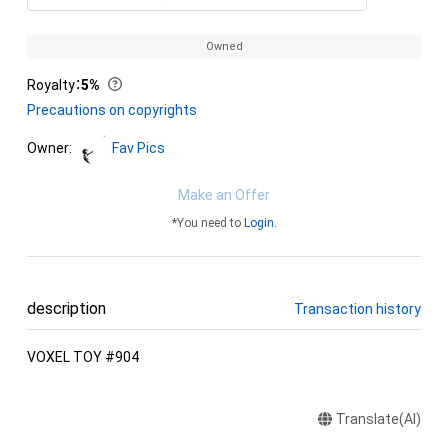
Owned
Royalty
：
5%
Precautions on copyrights
Owner:
Fav Pics
Make an Offer
*You need to
Login
.
description
Transaction history
VOXEL TOY #904
Translate(AI)