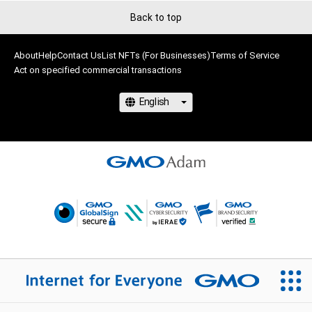
Back to top
About
Help
Contact Us
List NFTs (For Businesses)
Terms of Service
Act on specified commercial transactions