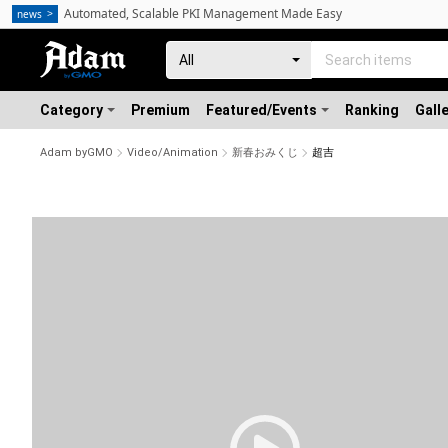
Automated, Scalable PKI Management Made Easy
news
Category
Premium
Featured/Events
Ranking
Gall
Adam byGMO
Video/Animation
新春おみくじ
超吉