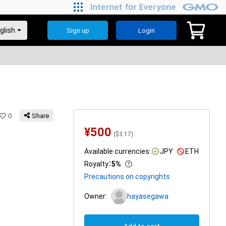
Sign up
Login
0
Share
¥
500
(
$
3.17
)
Available currencies:
JPY
ETH
Royalty
：
5%
Precautions on copyrights
Owner:
hayasegawa