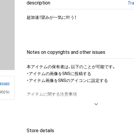
description
Tra
超加速！望みが一気に叶う！
Notes on copyrights and other issues
本アイテムの保有者は、以下のことが可能です。

・アイテムの画像をSNSに投稿する

・アイテム画像をSNSのアイコンに設定する

43683
9025c
アイテムに関する注意事項

・本アイテムに関する創作物(画像および映像、音楽、商標
みますがこれらに限られません。)にかかる知的財産権(著
用新案権、商標権、意匠権その他の知的財産権(それらの権
それらの権利につき登録等を出願する権利を含みます。)を
は、本アイテムの著作権を有する方、著作隣接権の権利者
Store details