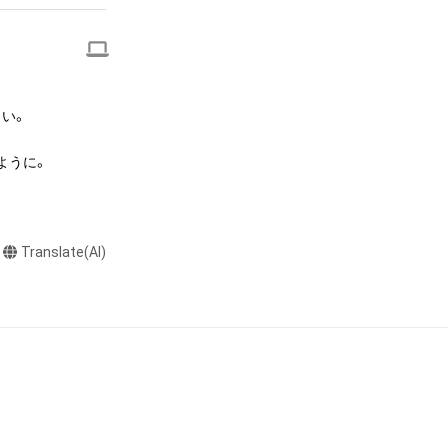
本アイテムを保
る知的財産権を有
たはその管理委託
テムの保有者が有
い。

それのある行為
ングを含みますが、
うに。

や法令に反する利
と判断した場合、
Translate(AI)