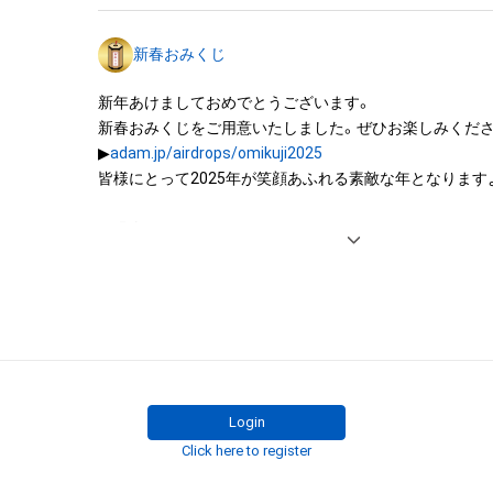
託を受けている者によって保護されています。そのため、
有していたとしても、本アイテムに関する創作物にかか
新春おみくじ
することを意味しません。

・本アイテムの著作権を有する方、著作隣接権の権利者ま
新年あけましておめでとうございます。

を受けている者からの事前の同意なしに、上記の「本アイ
新春おみくじをご用意いたしました。ぜひお楽しみくださ
する権利」の範囲を超えた行為、知的財産権を侵害するお
▶︎
adam.jp/airdrops/omikuji2025
(改変、公開、配布、逆コンパイル、リバースエンジニアリ
皆様にとって2025年が笑顔あふれる素敵な年となりますよ
これに限定されません。)を行うことはできません。

・本アイテムに関する創作物の利用については、公序良俗
＜過去のおみくじ＞

用またはその恐れのある利用など、作成者が不適切である
▶︎
adam.jp/airdrops/omikuji2024
Login
Click here to register