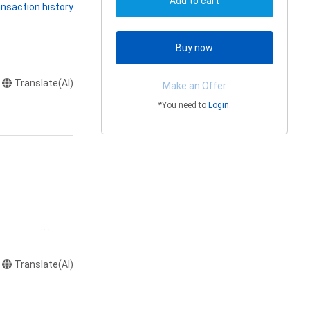
Add to cart
nsaction history
Buy now
Translate(AI)
Make an Offer
*You need to
Login
.
またはロゴ等を含
作権、特許権、実
Translate(AI)
利を取得し、又は
意味します。)
またはその管理委