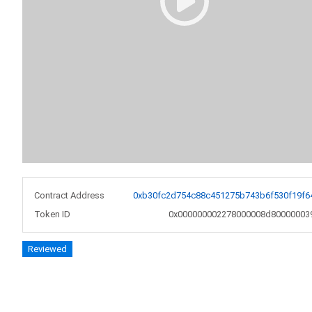
Contract Address
0xb30fc2d754c88c451275b743b6f530f19f6
Token ID
0x000000002278000008d80000003
Reviewed