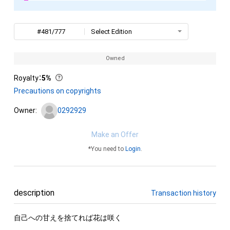
#481/777
Select Edition
Owned
Royalty
：
5%
Precautions on copyrights
Owner:
0292929
Make an Offer
*You need to
Login
.
description
Transaction history
自己への甘えを捨てれば花は咲く