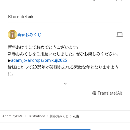
ロゴ等を含みますがこれらに限られません。)にかかる知的財産
権(著作権、特許権、実用新案権、商標権、意匠権その他の知的財
Store details
産権(それらの権利を取得し、又はそれらの権利につき登録等を
出願する権利を含みます。)を意味します。)は、本アイテムの著
作権を有する方、著作隣接権の権利者またはその管理委託を受
新春おみくじ
けている者によって保護されています。そのため、本アイテム
を保有していたとしても、本アイテムに関する創作物にかかる
新年あけましておめでとうございます。

知的財産権を有することを意味しません。

新春おみくじをご用意いたしました。ぜひお楽しみください。

・本アイテムの著作権を有する方、著作隣接権の権利者またはそ
▶︎
adam.jp/airdrops/omikuji2025
の管理委託を受けている者からの事前の同意なしに、上記の「本
皆様にとって2025年が笑顔あふれる素敵な年となりますよう
アイテムの保有者が有する権利」の範囲を超えた行為、知的財産
に。

権を侵害するおそれのある行為(改変、公開、配布、逆コンパイ
ル、リバースエンジニアリングを含みますが、これに限定されま
＜過去のおみくじ＞

せん。)を行うことはできません。

Translate(AI)
▶︎
adam.jp/airdrops/omikuji2024
・本アイテムに関する創作物の利用については、公序良俗や法令
に反する利用またはその恐れのある利用など、作成者が不適切
Adam byGMO
Illustrations
新春おみくじ
花吉