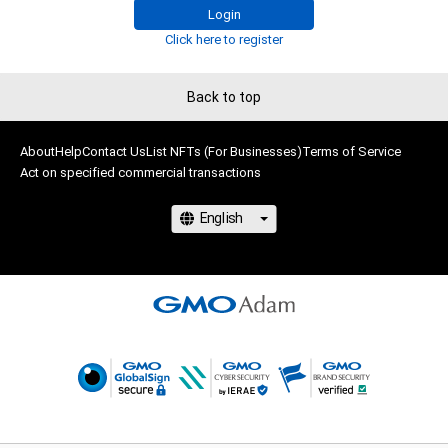
Login
Click here to register
Back to top
About
Help
Contact Us
List NFTs (For Businesses)
Terms of Service
Act on specified commercial transactions