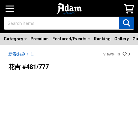
Category
Premium
Featured/Events
Ranking
Gallery
Gu
新春おみくじ
Views
：
13
0
花吉 #481/777