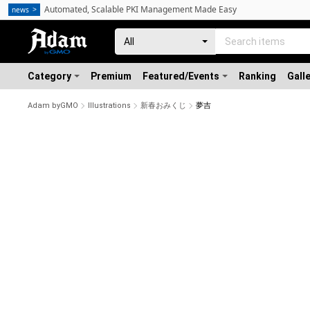
Automated, Scalable PKI Management Made Easy
news
Category
Premium
Featured/Events
Ranking
Gall
Adam byGMO
Illustrations
新春おみくじ
夢吉