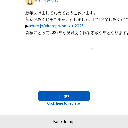
新春おみくじ
託を受けている者によって保護されています。そのため、
有していたとしても、本アイテムに関する創作物にかか
新年あけましておめでとうございます。

することを意味しません。

新春おみくじをご用意いたしました。ぜひお楽しみくださ
・本アイテムの著作権を有する方、著作隣接権の権利者ま
▶︎
adam.jp/airdrops/omikuji2025
を受けている者からの事前の同意なしに、上記の「本アイ
皆様にとって2025年が笑顔あふれる素敵な年となりますよ
する権利」の範囲を超えた行為、知的財産権を侵害するお
(改変、公開、配布、逆コンパイル、リバースエンジニアリ
＜過去のおみくじ＞

これに限定されません。)を行うことはできません。

▶︎
adam.jp/airdrops/omikuji2024
・本アイテムに関する創作物の利用については、公序良俗
用またはその恐れのある利用など、作成者が不適切である
Login
Click here to register
Back to top