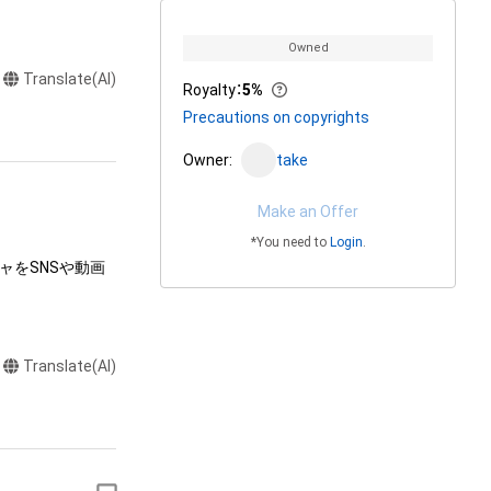
Owned
Translate(AI)
Royalty
：
5%
Precautions on copyrights
Owner:
take
Make an Offer
*You need to
Login
.
ャをSNSや動画
Translate(AI)
またはロゴ等を含
作権、特許権、実
利を取得し、又は
意味します。)
またはその管理委