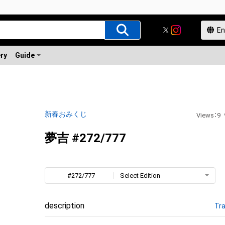
ery
Guide
新春おみくじ
Views
：
9
夢吉 #272/777
#272/777
Select Edition
description
Tra