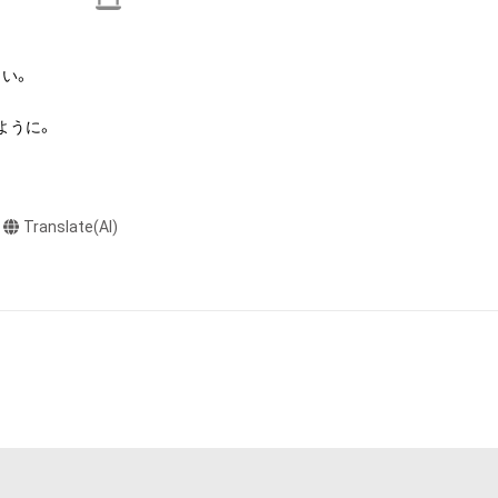
本アイテムを保
る知的財産権を有
い。

たはその管理委託
テムの保有者が有
うに。

それのある行為
ングを含みますが、
や法令に反する利
Translate(AI)
と判断した場合、