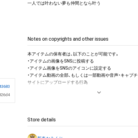
一人では叶わない夢も仲間となら叶う
Notes on copyrights and other issues
本アイテムの保有者は、以下のことが可能です。

・アイテムの画像をSNSに投稿する

・アイテム画像をSNSのアイコンに設定する

・アイテム動画の全部、もしくは一部動画や音声・キャプチ
サイトにアップロードする行為

43683
826d4
アイテムに関する注意事項

・本アイテムに関する創作物(画像および映像、音楽、商標
みますがこれらに限られません。)にかかる知的財産権(著
用新案権、商標権、意匠権その他の知的財産権(それらの権
Store details
それらの権利につき登録等を出願する権利を含みます。)を
は、本アイテムの著作権を有する方、著作隣接権の権利者