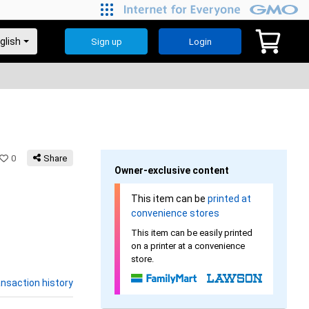
Sign up
Login
0
Share
Owner-exclusive content
This item can be
printed at
convenience stores
This item can be easily printed
on a printer at a convenience
store.
nsaction history