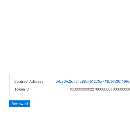
Contract Address
0xb30fc2d754c88c451275b743b6f530f19f6
Token ID
0x000000002278000008d80000003
Reviewed