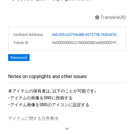
Translate(AI)
Contract Address
0xb30fc2d754c88c451275b743b6f530f19f643683
Token ID
0x0000000022780000082e000000391d22
Reviewed
Notes on copyrights and other issues
本アイテムの保有者は、以下のことが可能です。

・アイテムの画像をSNSに投稿する

・アイテム画像をSNSのアイコンに設定する

アイテムに関する注意事項

・本アイテムに関する創作物(画像および映像、音楽、商標または
ロゴ等を含みますがこれらに限られません。)にかかる知的財産