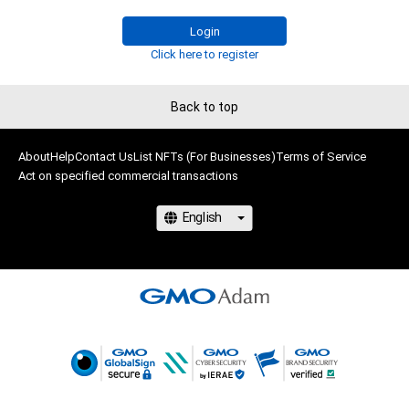
・サマー（5種類）▶
adam.jp/airdrops/VAC-Summer24
・お正月（5種類）▶
adam.jp/airdrops/VAC-NY2024
Login
Click here to register
Back to top
About
Help
Contact Us
List NFTs (For Businesses)
Terms of Service
Act on specified commercial transactions