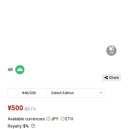
3D
AR
Share
#46/200
Select Edition
¥
500
(
$
3.17
)
Available currencies:
JPY
ETH
Royalty
：
5%