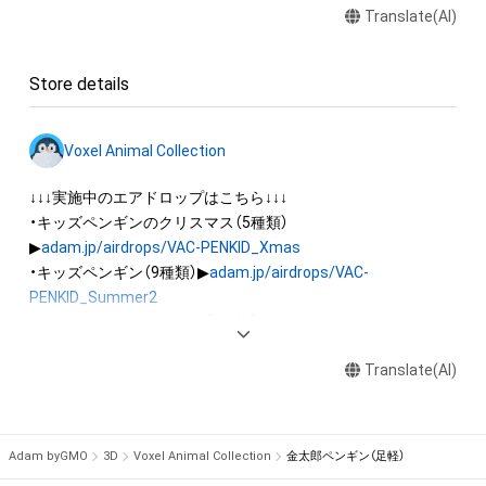
Translate(AI)
権(著作権、特許権、実用新案権、商標権、意匠権その他の知的財
産権(それらの権利を取得し、又はそれらの権利につき登録等を
出願する権利を含みます。)を意味します。)は、本アイテムの著
Store details
作権を有する方、著作隣接権の権利者またはその管理委託を受
けている者によって保護されています。そのため、本アイテム
を保有していたとしても、本アイテムに関する創作物にかかる
Voxel Animal Collection
知的財産権を有することを意味しません。

・本アイテムの著作権を有する方、著作隣接権の権利者またはそ
↓↓↓実施中のエアドロップはこちら↓↓↓

の管理委託を受けている者からの事前の同意なしに、上記の「本
・キッズペンギンのクリスマス（5種類）
アイテムの保有者が有する権利」の範囲を超えた行為、知的財産
▶
adam.jp/airdrops/VAC-PENKID_Xmas
権を侵害するおそれのある行為(改変、公開、配布、逆コンパイ
・キッズペンギン（9種類）▶
adam.jp/airdrops/VAC-
ル、リバースエンジニアリングを含みますが、これに限定されま
PENKID_Summer2
せん。)を行うことはできません。

・キッズペンギンの運動会（7種類）▶
adam.jp/airdrops/VAC-
・本アイテムに関する創作物の利用については、公序良俗や法令
PENKID_SportsDay
に反する利用またはその恐れのある利用など、作成者が不適切
Translate(AI)
・イヌ（5種類）▶
adam.jp/airdrops/VAC-DOG05
・ハムスター（6種類）▶
adam.jp/airdrops/VAC-HAM
・フクロウ（3種類）▶
adam.jp/airdrops/VAC-OWL
Adam byGMO
3D
Voxel Animal Collection
金太郎ペンギン（足軽）