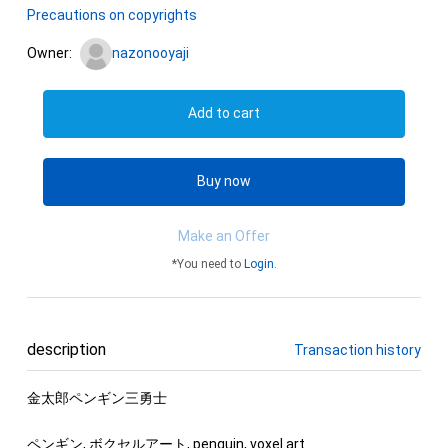
Precautions on copyrights
Owner:
nazonooyaji
Add to cart
Buy now
Make an Offer
*You need to
Login
.
description
Transaction history
金太郎ペンギン三勇士

ペンギン, ボクセルアート, penguin, voxel art