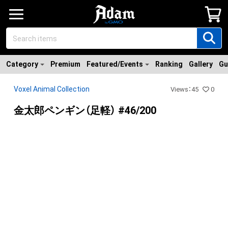
Category
Premium
Featured/Events
Ranking
Gallery
Gu
Voxel Animal Collection
Views
：
45
0
金太郎ペンギン（足軽） #46/200