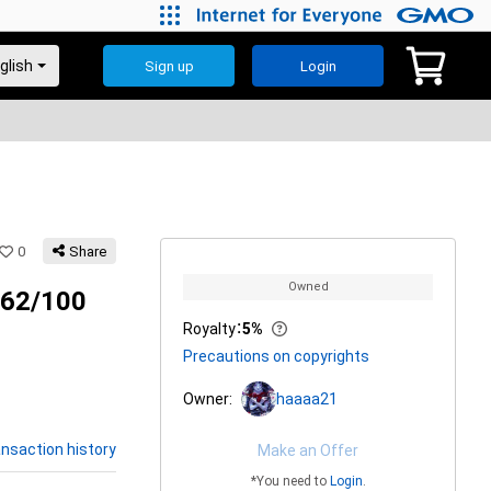
Sign up
Login
0
Share
Owned
#62/100
Royalty
：
5%
Precautions on copyrights
Owner:
haaaa21
nsaction history
Make an Offer
*You need to
Login
.