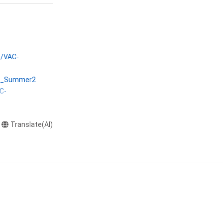
本アイテムを保
る知的財産権を有
たはその管理委託
テムの保有者が有
s/VAC-
それのある行為
ングを含みますが、
ID_Summer2
C-
や法令に反する利
と判断した場合、
Translate(AI)