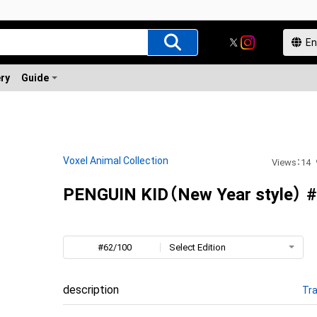
ery
Guide
Voxel Animal Collection
Views
：
14
PENGUIN KID（New Year style） 
#62/100
Select Edition
description
Tra