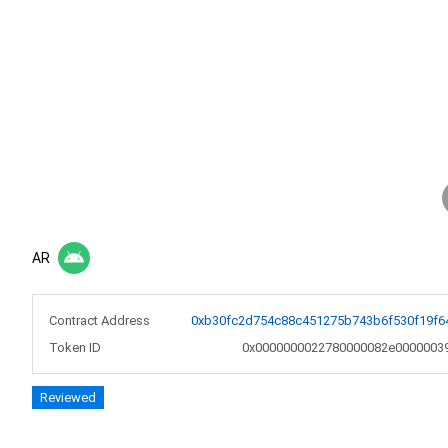
AR
Contract Address
0xb30fc2d754c88c451275b743b6f530f19f6
Token ID
0x0000000022780000082e0000003
Reviewed