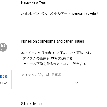
Happy New Year

お正月, ペンギン, ボクセルアート, penguin, voxelart
Notes on copyrights and other issues
3D
本アイテムの保有者は、以下のことが可能です。

・アイテムの画像をSNSに投稿する

・アイテム画像をSNSのアイコンに設定する

アイテムに関する注意事項

43683
・本アイテムに関する創作物(画像および映像、音楽、商標
9084b
みますがこれらに限られません。)にかかる知的財産権(著
用新案権、商標権、意匠権その他の知的財産権(それらの権
それらの権利につき登録等を出願する権利を含みます。)を
は、本アイテムの著作権を有する方、著作隣接権の権利者
Store details