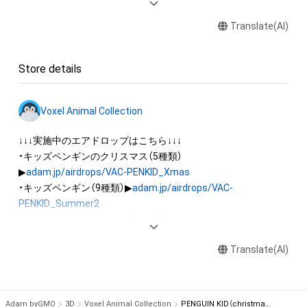
ロゴ等を含みますがこれらに限られません。)にかかる知的財産
Translate(AI)
権(著作権、特許権、実用新案権、商標権、意匠権その他の知的財
産権(それらの権利を取得し、又はそれらの権利につき登録等を
出願する権利を含みます。)を意味します。)は、本アイテムの著
Store details
作権を有する方、著作隣接権の権利者またはその管理委託を受
けている者によって保護されています。そのため、本アイテム
を保有していたとしても、本アイテムに関する創作物にかかる
Voxel Animal Collection
知的財産権を有することを意味しません。

・本アイテムの著作権を有する方、著作隣接権の権利者またはそ
↓↓↓実施中のエアドロップはこちら↓↓↓

の管理委託を受けている者からの事前の同意なしに、上記の「本
・キッズペンギンのクリスマス（5種類）
アイテムの保有者が有する権利」の範囲を超えた行為、知的財産
▶
adam.jp/airdrops/VAC-PENKID_Xmas
権を侵害するおそれのある行為(改変、公開、配布、逆コンパイ
・キッズペンギン（9種類）▶
adam.jp/airdrops/VAC-
ル、リバースエンジニアリングを含みますが、これに限定されま
PENKID_Summer2
せん。)を行うことはできません。

・キッズペンギンの運動会（7種類）▶
adam.jp/airdrops/VAC-
・本アイテムに関する創作物の利用については、公序良俗や法令
PENKID_SportsDay
に反する利用またはその恐れのある利用など、作成者が不適切
Translate(AI)
・イヌ（5種類）▶
adam.jp/airdrops/VAC-DOG05
・ハムスター（6種類）▶
adam.jp/airdrops/VAC-HAM
・フクロウ（3種類）▶
adam.jp/airdrops/VAC-OWL
Adam byGMO
3D
Voxel Animal Collection
PENGUIN KID（christmas style）