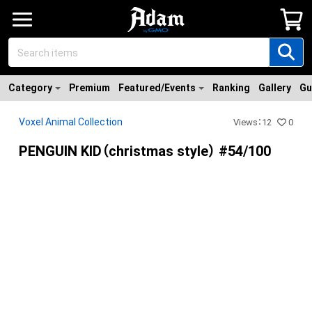
Category
Premium
Featured/Events
Ranking
Gallery
Gu
Voxel Animal Collection
Views
：
12
0
PENGUIN KID（christmas style） #54/100