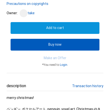
Precautions on copyrights
Owner:
take
Add to cart
Buy now
Make an Offer
*You need to
Login
.
description
Transaction history
merry christmas!

ペンギン, ボクセルアート, penguin, voxel art, Christmas,ゆき