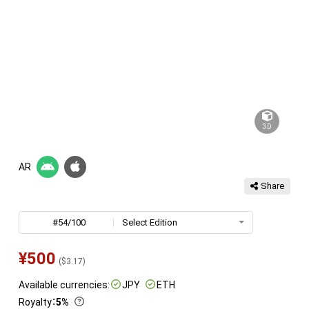
3D
AR
Share
#54/100
Select Edition
¥
500
(
$
3.17
)
Available currencies:
JPY
ETH
Royalty
：
5%