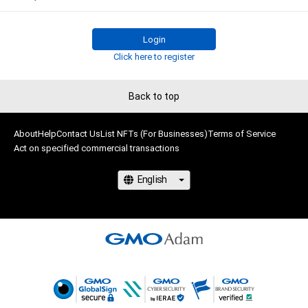
・サマー（5種類）▶
adam.jp/airdrops/VAC-Summer24
・お正月（5種類）▶
adam.jp/airdrops/VAC-NY2024
Login
Click here to register
Back to top
About
Help
Contact Us
List NFTs (For Businesses)
Terms of Service
Act on specified commercial transactions